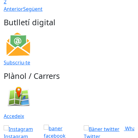
2
Anterior
Següent
Butlletí digital
Subscriu-te
Plànol / Carrers
Accedeix
What
Instagram
Twitter