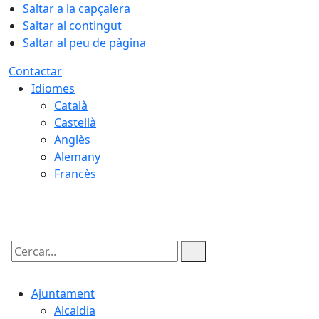
Saltar a la capçalera
Saltar al contingut
Saltar al peu de pàgina
Contactar
Idiomes
Català
Castellà
Anglès
Alemany
Francès
07.08.2026 | 14:23
Cercar:
Ajuntament
Alcaldia