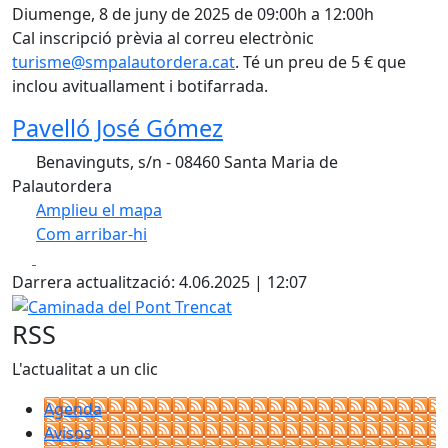
Diumenge, 8 de juny de 2025 de 09:00h a 12:00h
Cal inscripció prèvia al correu electrònic
turisme@smpalautordera.cat
. Té un preu de 5 € que
inclou avituallament i botifarrada.
Pavelló José Gómez
Benavinguts, s/n - 08460 Santa Maria de
Palautordera
Amplieu el mapa
Com arribar-hi
Leaflet
| ©
OpenStreetMap
contributors
Facebook
X
+
Darrera actualització: 4.06.2025 | 12:07
−
Caminada del Pont Trencat
RSS
L'actualitat a un clic
Agenda
Avisos