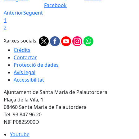
Facebook
Anterior
Següent
1
2
Xarxes socials:
Crèdits
Contactar
Protecció de dades
Avís legal
Accessibilitat
Ajuntament de Santa Maria de Palautordera
Plaça de la Vila, 1
08460 Santa Maria de Palautordera
Tel. 93 847 96 20
NIF P0825900D
Youtube
Youtube