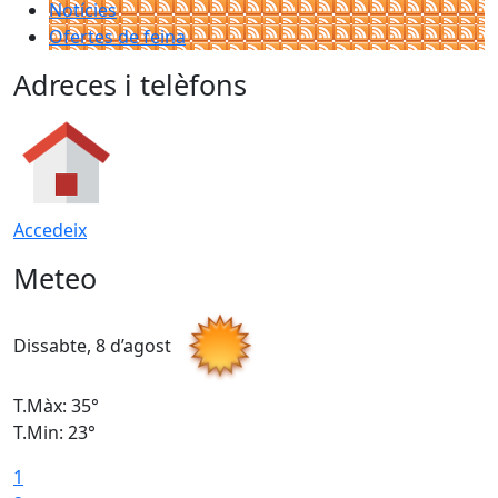
Notícies
Ofertes de feina
Adreces i telèfons
Accedeix
Meteo
Dissabte, 8 d’agost
D
T.Màx: 35°
T
T.Min: 23°
T
1