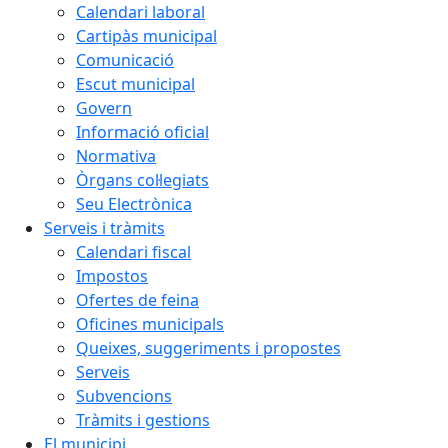
Calendari laboral
Cartipàs municipal
Comunicació
Escut municipal
Govern
Informació oficial
Normativa
Òrgans col·legiats
Seu Electrònica
Serveis i tràmits
Calendari fiscal
Impostos
Ofertes de feina
Oficines municipals
Queixes, suggeriments i propostes
Serveis
Subvencions
Tràmits i gestions
El municipi