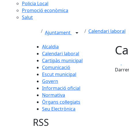
Policia Local
Promoció econòmica
Salut
Calendari laboral
Ajuntament
Ca
Alcaldia
Calendari laboral
Cartipàs municipal
Fa
Comunicació
Darrer
Escut municipal
Govern
Informació oficial
Normativa
Òrgans col·legiats
Seu Electrònica
RSS