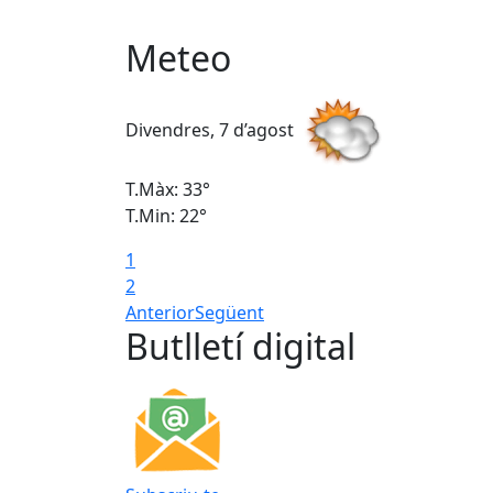
Meteo
Divendres, 7 d’agost
T.Màx: 33°
T.Min: 22°
1
2
Anterior
Següent
Butlletí digital