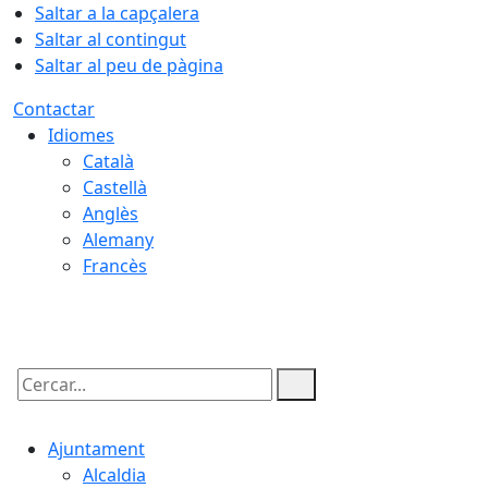
Saltar a la capçalera
Saltar al contingut
Saltar al peu de pàgina
Contactar
Idiomes
Català
Castellà
Anglès
Alemany
Francès
08.08.2026 | 19:22
Cercar:
Ajuntament
Alcaldia