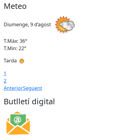
Meteo
Diumenge, 9 d’agost
D
T.Màx: 36°
T
T.Min: 22°
T
Tarda
T
1
2
Anterior
Següent
Butlletí digital