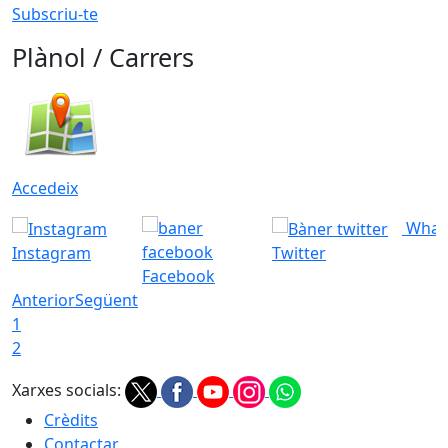
Subscriu-te
Plànol / Carrers
Accedeix
What
Instagram
Twitter
Facebook
Anterior
Següent
1
2
Xarxes socials:
Crèdits
Contactar