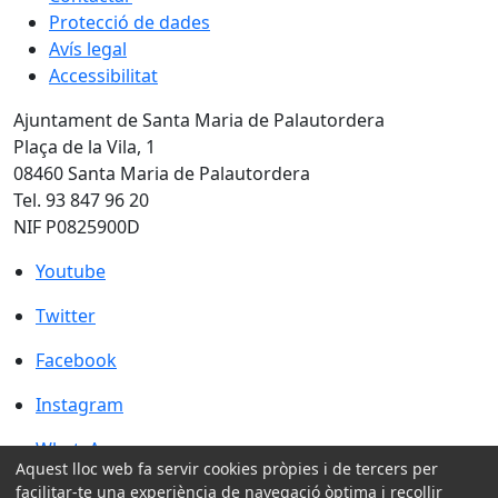
Protecció de dades
Avís legal
Accessibilitat
Ajuntament de Santa Maria de Palautordera
Plaça de la Vila, 1
08460 Santa Maria de Palautordera
Tel. 93 847 96 20
NIF P0825900D
Youtube
Youtube
Twitter
Twitter
Facebook
Facebook
Instagram
Instagram
WhatsApp
WhatsApp
Aquest lloc web fa servir cookies pròpies i de tercers per
Amb la col·laboració de:
facilitar-te una experiència de navegació òptima i recollir