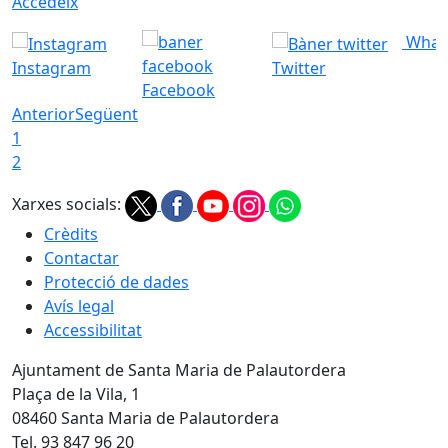
Accedeix
What
Instagram
Twitter
Facebook
Anterior
Següent
1
2
Xarxes socials:
Crèdits
Contactar
Protecció de dades
Avís legal
Accessibilitat
Ajuntament de Santa Maria de Palautordera
Plaça de la Vila, 1
08460 Santa Maria de Palautordera
Tel. 93 847 96 20