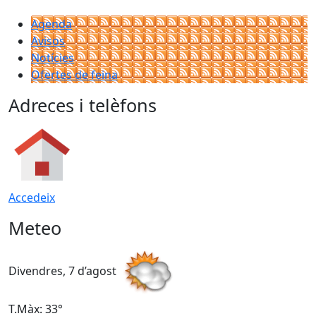
Agenda
Avisos
Notícies
Ofertes de feina
Adreces i telèfons
Accedeix
Meteo
Divendres, 7 d’agost
D
T.Màx: 33°
T