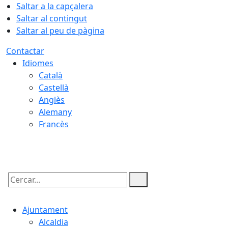
Saltar a la capçalera
Saltar al contingut
Saltar al peu de pàgina
Contactar
Idiomes
Català
Castellà
Anglès
Alemany
Francès
06.08.2026 | 16:54
Cercar:
Ajuntament
Alcaldia