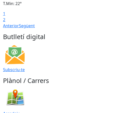
T.Min: 22°
T
1
2
Anterior
Següent
Butlletí digital
Subscriu-te
Plànol / Carrers