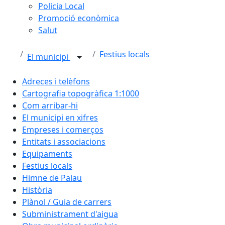
Policia Local
Promoció econòmica
Salut
Festius locals
El municipi
Adreces i telèfons
Cartografia topogràfica 1:1000
Com arribar-hi
El municipi en xifres
Empreses i comerços
Entitats i associacions
Equipaments
Festius locals
Himne de Palau
Història
Plànol / Guia de carrers
Subministrament d'aigua