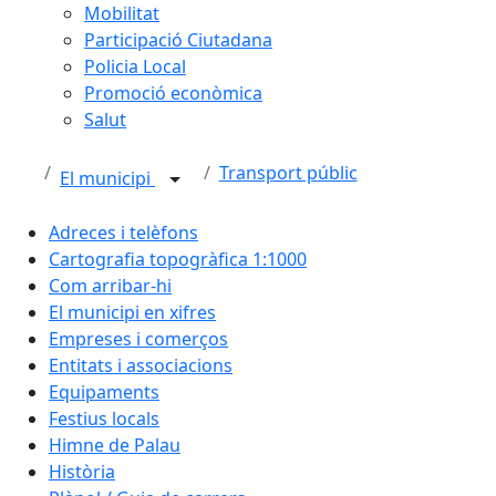
Mobilitat
Participació Ciutadana
Policia Local
Promoció econòmica
Salut
Transport públic
El municipi
Adreces i telèfons
Cartografia topogràfica 1:1000
Com arribar-hi
El municipi en xifres
Empreses i comerços
Entitats i associacions
Equipaments
Festius locals
Himne de Palau
Història