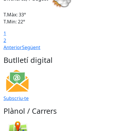
T.Màx: 33°
T
T.Min: 22°
T
1
2
Anterior
Següent
Butlletí digital
Subscriu-te
Plànol / Carrers