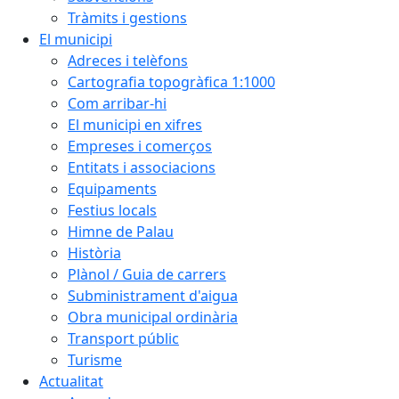
Tràmits i gestions
El municipi
Adreces i telèfons
Cartografia topogràfica 1:1000
Com arribar-hi
El municipi en xifres
Empreses i comerços
Entitats i associacions
Equipaments
Festius locals
Himne de Palau
Història
Plànol / Guia de carrers
Subministrament d'aigua
Obra municipal ordinària
Transport públic
Turisme
Actualitat