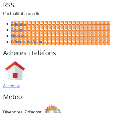
RSS
L'actualitat a un clic
Agenda
Avisos
Notícies
Ofertes de feina
Adreces i telèfons
Accedeix
Meteo
Divendres, 7 d’agost
D