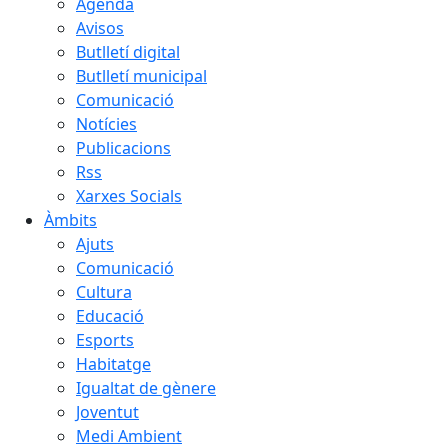
Agenda
Avisos
Butlletí digital
Butlletí municipal
Comunicació
Notícies
Publicacions
Rss
Xarxes Socials
Àmbits
Ajuts
Comunicació
Cultura
Educació
Esports
Habitatge
Igualtat de gènere
Joventut
Medi Ambient