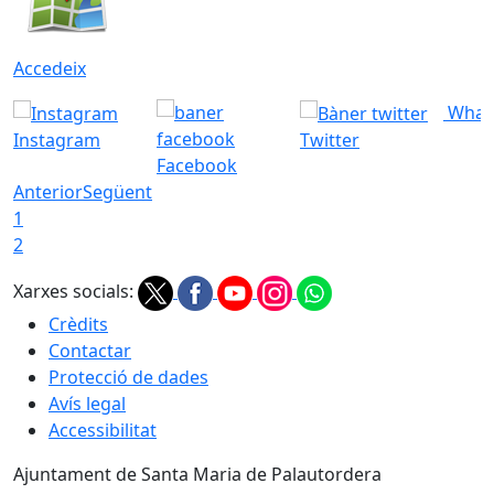
Accedeix
What
Instagram
Twitter
Facebook
Anterior
Següent
1
2
Xarxes socials:
Crèdits
Contactar
Protecció de dades
Avís legal
Accessibilitat
Ajuntament de Santa Maria de Palautordera