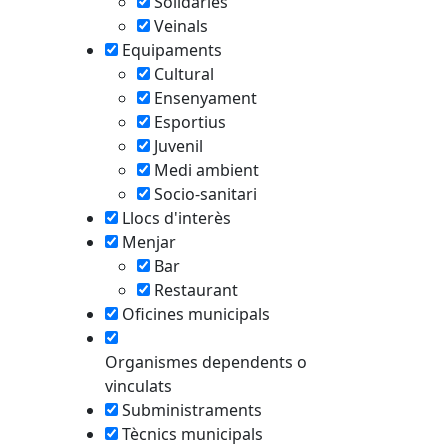
Solidàries
Veinals
Equipaments
Cultural
Ensenyament
Esportius
Juvenil
Medi ambient
Socio-sanitari
Llocs d'interès
Menjar
Bar
Restaurant
Oficines municipals
Organismes dependents o
vinculats
Subministraments
Tècnics municipals