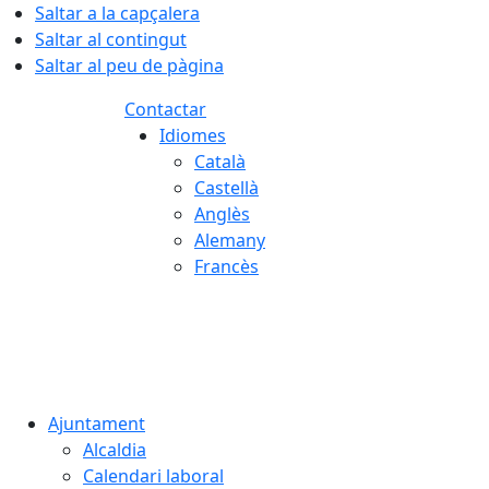
Saltar a la capçalera
Saltar al contingut
Saltar al peu de pàgina
Contactar
Idiomes
Català
Castellà
Anglès
Alemany
Francès
08.08.2026 | 11:33
Ajuntament
Alcaldia
Calendari laboral