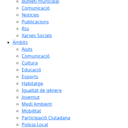
Butlletí municipal
Comunicació
Notícies
Publicacions
Rss
Xarxes Socials
Àmbits
Ajuts
Comunicació
Cultura
Educació
Esports
Habitatge
Igualtat de gènere
Joventut
Medi Ambient
Mobilitat
Participació Ciutadana
Policia Local