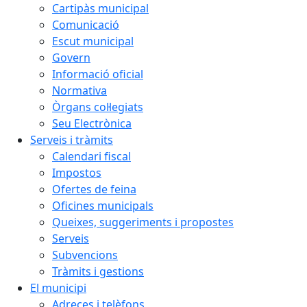
Cartipàs municipal
Comunicació
Escut municipal
Govern
Informació oficial
Normativa
Òrgans col·legiats
Seu Electrònica
Serveis i tràmits
Calendari fiscal
Impostos
Ofertes de feina
Oficines municipals
Queixes, suggeriments i propostes
Serveis
Subvencions
Tràmits i gestions
El municipi
Adreces i telèfons