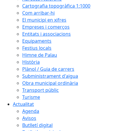
Cartografia topogràfica 1:1000
Com arribar-hi
El municipi en xifres
Empreses i comerços
Entitats i associacions
Equipaments
Festius locals
Himne de Palau
Història
Plànol / Guia de carrers
Subministrament d'aigua
Obra municipal ordinària
Transport públic
Turisme
Actualitat
Agenda
Avisos
Butlletí digital