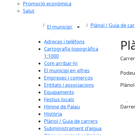
Promoció econòmica
Salut
Plànol / Guia de car
El municipi
Pl
Adreces i telèfons
Cartografia topogràfica
1:1000
Carrer
Com arribar-hi
El municipi en xifres
Podeu 
Empreses i comerços
Entitats i associacions
Plànol
Equipaments
Fa
Festius locals
+
Himne de Palau
Darrer
−
Història
Plànol / Guia de carrers
Subministrament d'aigua