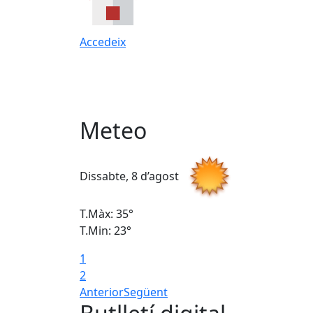
Accedeix
Meteo
Dissabte, 8 d’agost
T.Màx: 35°
T.Min: 23°
1
2
Anterior
Següent