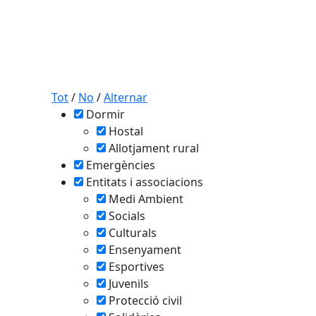
Tot
/
No
/
Alternar
Dormir
Hostal
Allotjament rural
Emergències
Entitats i associacions
Medi Ambient
Socials
tributors
Culturals
Ensenyament
Esportives
Juvenils
Protecció civil