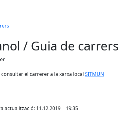
rers
ànol / Guia de carrers
er
consultar el carrerer a la xarxa local
SITMUN
Leaflet
| ©
OpenStreetMap
con
cebook
X
a actualització: 11.12.2019 | 19:35