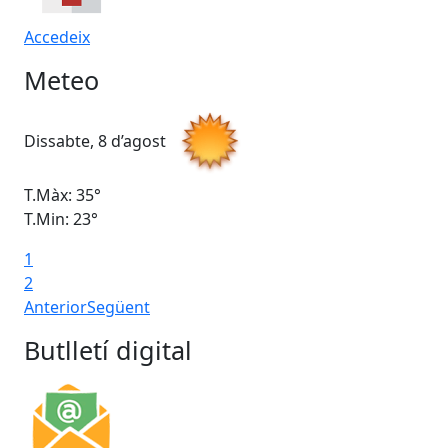
Accedeix
Meteo
Dissabte, 8 d’agost
Di
T.Màx: 35°
T.M
T.Min: 23°
T.M
1
2
Anterior
Següent
Butlletí digital