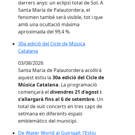
darrers anys: un eclipsi total de Sol. A
Santa Maria de Palautordera, el
fenomen també serà visible, tot i que
amb una ocultació màxima
aproximada del 99,4 %.
30a edició del Cicle de Música Catalana
30a edició del Cicle de Música
Catalana
03/08/2026
Santa Maria de Palautordera acollirà
aquest estiu la
30a edició del Cicle de
Música Catalana
. La programació
començarà el
divendres 21 d'agost i
s'allargarà fins al 6 de setembre
. Un
total de vuit concerts en tres caps de
setmana en diferents espais
emblemàtics del municipi.
De Water World al Guirigall: l’Estiu Jove de Can Rah
De Water World al Guirigall: l’Estiu