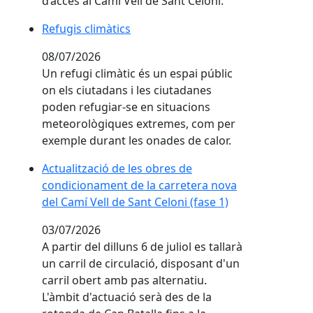
d’accés al Camí Vell de Sant Celoni.
Refugis climàtics
Refugis climàtics
08/07/2026
Un refugi climàtic és un espai públic
on els ciutadans i les ciutadanes
poden refugiar-se en situacions
meteorològiques extremes, com per
exemple durant les onades de calor.
Actualització de les obres de condicionament de la c
Actualització de les obres de
condicionament de la carretera nova
del Camí Vell de Sant Celoni (fase 1)
03/07/2026
A partir del dilluns 6 de juliol es tallarà
un carril de circulació, disposant d'un
carril obert amb pas alternatiu.
L'àmbit d'actuació serà des de la