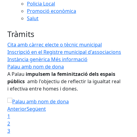
Policia Local
Promoció econòmica
Salut
Tràmits
Cita amb càrrec electe o tècnic municipal
Inscripció en el Registre municipal d'associacions
Instància genèrica
Més informació
Palau amb nom de dona
Guia d
A Palau
impulsem la feminització dels espais
Activi
públics
amb l'objectiu de reflectir la igualtat real
Maria 
i efectiva entre homes i dones.
Guia d
Palau amb nom de dona
Anterior
Següent
1
2
3