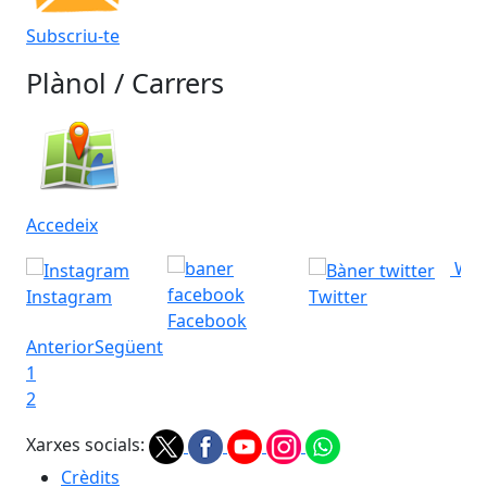
Subscriu-te
Plànol / Carrers
Accedeix
Wha
Instagram
Twitter
Facebook
Anterior
Següent
1
2
Xarxes socials:
Crèdits