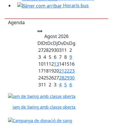
Horaris bus
Agenda
Agost 2026
Dl
Dt
Dc
Dj
Dv
Ds
Dg
27
28
29
30
31
1
2
3
4
5
6
7
8
9
10
11
12
13
14
15
16
17
18
19
20
21
22
23
24
25
26
27
28
29
30
31
1
2
3
4
5
6
Jam de Swing amb classe oberta