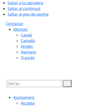
Saltar a la capçalera
Saltar al contingut
Saltar al peu de pàgina
Contactar
Idiomes
Català
Castellà
Anglès
Alemany
Francès
07.08.2026 | 23:40
Cercar:
Ajuntament
Alcaldia