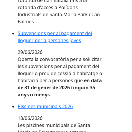
rotonda de Can Batalla fins a la
rotonda d'accés a Polígons
Industrials de Santa Maria Park i Can
Balmes.
Subvencions per al pagament del lloguer per a per
Subvencions per al pagament del
lloguer per a persones joves
29/06/2026
Oberta la convocatòria per a sol·licitar
les subvencions per al pagament del
lloguer o preu de cessió d'habitatge o
habitació per a persones que
en data
de 31 de gener de 2026 tinguin 35
anys o menys
.
Piscines municipals 2026
Piscines municipals 2026
18/06/2026
Les piscines municipals de Santa