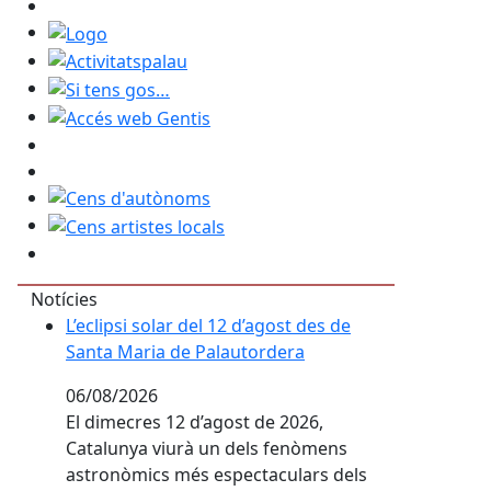
Logo
Activitatspalau
Si tens gos…
Accés web Gentis
Cens d'autònoms
Cens artistes locals
Notícies
L’eclipsi solar del 12 d’agost des de Santa Maria de
L’eclipsi solar del 12 d’agost des de
Santa Maria de Palautordera
06/08/2026
El dimecres 12 d’agost de 2026,
Catalunya viurà un dels fenòmens
astronòmics més espectaculars dels