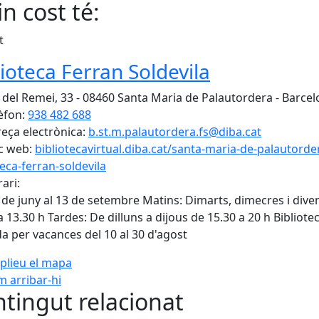
n cost té:
t
lioteca Ferran Soldevila
 del Remei, 33 - 08460 Santa Maria de Palautordera - Barce
èfon:
938 482 688
eça electrònica:
b.st.m.palautordera.fs@diba.cat
c web:
bibliotecavirtual.diba.cat/santa-maria-de-palautorde
teca-ferran-soldevila
ari:
 de juny al 13 de setembre Matins: Dimarts, dimecres i dive
a 13.30 h Tardes: De dilluns a dijous de 15.30 a 20 h Bibliote
a per vacances del 10 al 30 d'agost
plieu el mapa
 arribar-hi
Leaflet
| ©
OpenStreetMap
con
tingut relacionat