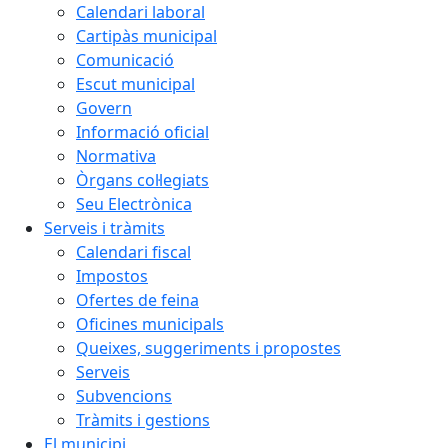
Calendari laboral
Cartipàs municipal
Comunicació
Escut municipal
Govern
Informació oficial
Normativa
Òrgans col·legiats
Seu Electrònica
Serveis i tràmits
Calendari fiscal
Impostos
Ofertes de feina
Oficines municipals
Queixes, suggeriments i propostes
Serveis
Subvencions
Tràmits i gestions
El municipi