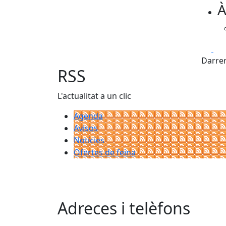
À
−
Fa
Darrer
RSS
L'actualitat a un clic
Agenda
Avisos
Notícies
Ofertes de feina
Adreces i telèfons