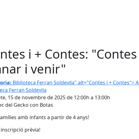
ntes i + Contes: "Contes
anar i venir"
 i + Contes
oria:
Biblioteca Ferran Soldevila" alt="Contes i + Contes">
A
teca Ferran Soldevila
te, 15 de novembre de 2025 de 12:00h a 13:00h
ec del Gecko con Botas
famílies amb infants a partir de 4 anys!
 inscripció prèvia!