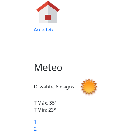
Accedeix
Meteo
Dissabte, 8 d’agost
T.Màx: 35°
T.Min: 23°
1
2