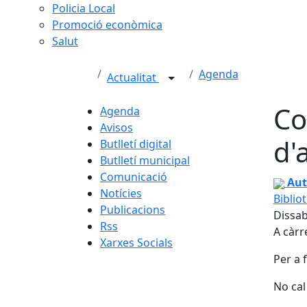
Policia Local
Promoció econòmica
Salut
Agenda
Actualitat
Co
Agenda
Avisos
d'
Butlletí digital
Butlletí municipal
Comunicació
Contes
Aut
Notícies
Biblio
Publicacions
Dissab
Rss
A càrr
Xarxes Socials
Per a 
No cal