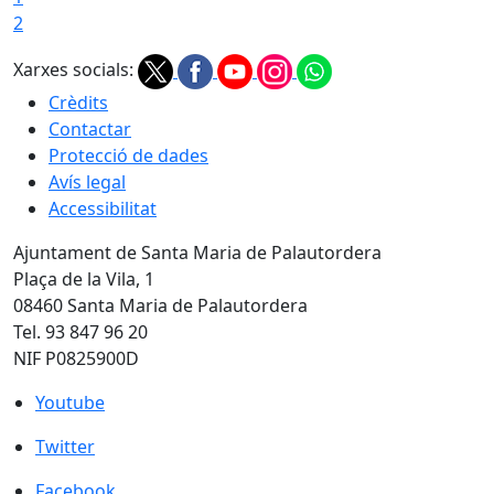
2
Xarxes socials:
Crèdits
Contactar
Protecció de dades
Avís legal
Accessibilitat
Ajuntament de Santa Maria de Palautordera
Plaça de la Vila, 1
08460 Santa Maria de Palautordera
Tel. 93 847 96 20
NIF P0825900D
Youtube
Youtube
Twitter
Twitter
Facebook
Facebook