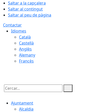
Saltar a la capçalera
Saltar al contingut
Saltar al peu de pàgina
Contactar
Idiomes
Català
Castellà
Anglès
Alemany
Francès
08.08.2026 | 08:41
Cercar:
Ajuntament
Alcaldia