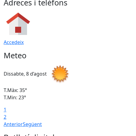
Adreces i telèfons
Accedeix
Meteo
Dissabte, 8 d’agost
D
T.Màx: 35°
T
T.Min: 23°
T
1
2
Anterior
Següent