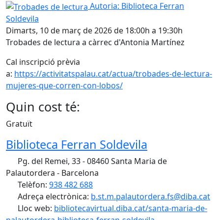
Trobades de lectura
Autoria: Biblioteca Ferran
Soldevila
Dimarts, 10 de març de 2026 de 18:00h a 19:30h
Trobades de lectura a càrrec d'Antonia Martínez
Cal inscripció prèvia
a:
https://activitatspalau.cat/actua/trobades-de-lectura-
mujeres-que-corren-con-lobos/
Quin cost té:
Gratuït
Biblioteca Ferran Soldevila
Pg. del Remei, 33 - 08460 Santa Maria de
Palautordera - Barcelona
Telèfon:
938 482 688
Adreça electrònica:
b.st.m.palautordera.fs@diba.cat
Lloc web:
bibliotecavirtual.diba.cat/santa-maria-de-
palautordera-biblioteca-ferran-soldevila