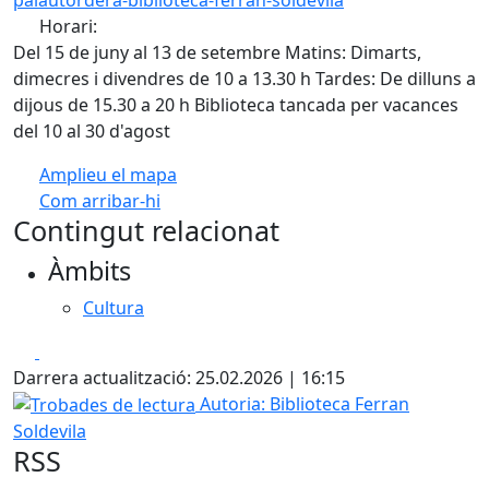
Horari:
Del 15 de juny al 13 de setembre Matins: Dimarts,
dimecres i divendres de 10 a 13.30 h Tardes: De dilluns a
dijous de 15.30 a 20 h Biblioteca tancada per vacances
del 10 al 30 d'agost
Amplieu el mapa
Com arribar-hi
Leaflet
| ©
OpenStreetMap
contributors
Contingut relacionat
+
Àmbits
−
Cultura
Facebook
X
Darrera actualització: 25.02.2026 | 16:15
Trobades de lectura
Autoria: Biblioteca Ferran
Soldevila
RSS