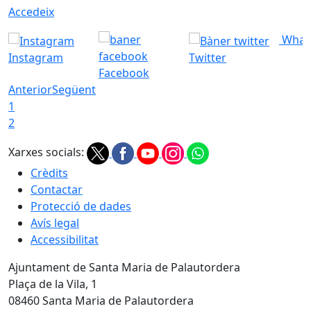
Accedeix
What
Instagram
Twitter
Facebook
Anterior
Següent
1
2
Xarxes socials:
Crèdits
Contactar
Protecció de dades
Avís legal
Accessibilitat
Ajuntament de Santa Maria de Palautordera
Plaça de la Vila, 1
08460 Santa Maria de Palautordera