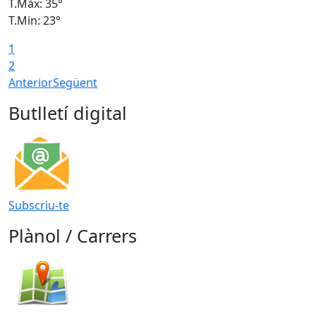
T.Màx: 35°
T
T.Min: 23°
T
1
2
Anterior
Següent
Butlletí digital
Subscriu-te
Plànol / Carrers