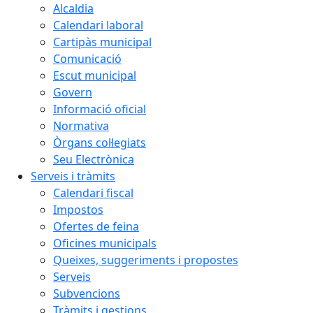
Alcaldia
Calendari laboral
Cartipàs municipal
Comunicació
Escut municipal
Govern
Informació oficial
Normativa
Òrgans col·legiats
Seu Electrònica
Serveis i tràmits
Calendari fiscal
Impostos
Ofertes de feina
Oficines municipals
Queixes, suggeriments i propostes
Serveis
Subvencions
Tràmits i gestions