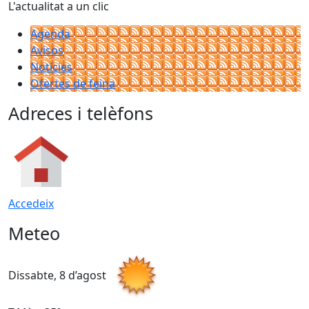
L'actualitat a un clic
Agenda
Avisos
Notícies
Ofertes de feina
Adreces i telèfons
Accedeix
Meteo
Dissabte, 8 d’agost
D