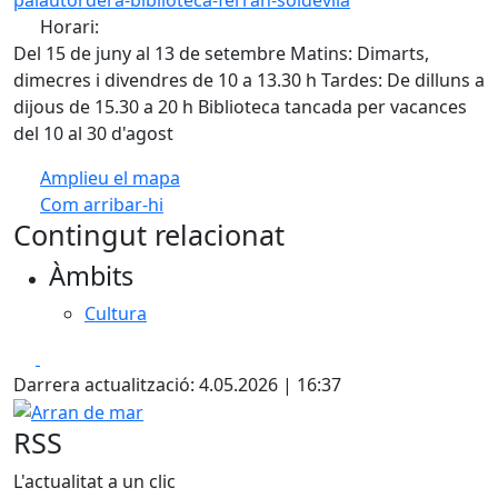
Horari:
Del 15 de juny al 13 de setembre Matins: Dimarts,
dimecres i divendres de 10 a 13.30 h Tardes: De dilluns a
dijous de 15.30 a 20 h Biblioteca tancada per vacances
del 10 al 30 d'agost
Amplieu el mapa
Com arribar-hi
Leaflet
| ©
OpenStreetMap
contributors
Contingut relacionat
+
Àmbits
−
Cultura
Facebook
X
Darrera actualització: 4.05.2026 | 16:37
Arran de mar
RSS
L'actualitat a un clic