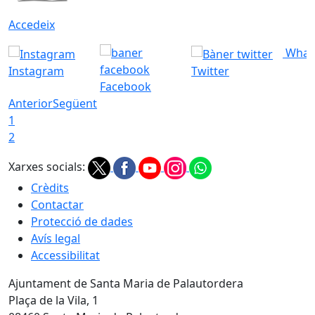
Accedeix
What
Instagram
Twitter
Facebook
Anterior
Següent
1
2
Xarxes socials:
Crèdits
Contactar
Protecció de dades
Avís legal
Accessibilitat
Ajuntament de Santa Maria de Palautordera
Plaça de la Vila, 1