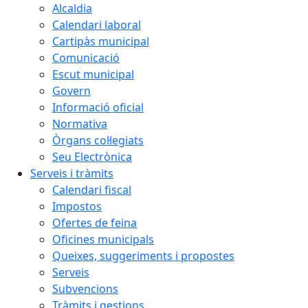
Alcaldia
Calendari laboral
Cartipàs municipal
Comunicació
Escut municipal
Govern
Informació oficial
Normativa
Òrgans col·legiats
Seu Electrònica
Serveis i tràmits
Calendari fiscal
Impostos
Ofertes de feina
Oficines municipals
Queixes, suggeriments i propostes
Serveis
Subvencions
Tràmits i gestions