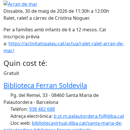
Arran de mar
Dissabte, 30 de maig de 2026 de 11:30h a 12:00h
Ralet, ralet! a càrrec de Cristina Noguer.
Per a famílies amb infants de 6 a 12 mesos. Cal
inscripcio prèvia
a:
https://activitatspalau.cat/actua/ralet-ralet-arran-de-
mar/
Quin cost té:
Gratuït
Biblioteca Ferran Soldevila
Pg. del Remei, 33 - 08460 Santa Maria de
Palautordera - Barcelona
Telèfon:
938 482 688
Adreça electrònica:
b.st.m.palautordera.fs@diba.cat
Lloc web:
bibliotecavirtual.diba.cat/santa-maria-de-
palautordera-biblioteca-ferran-soldevila