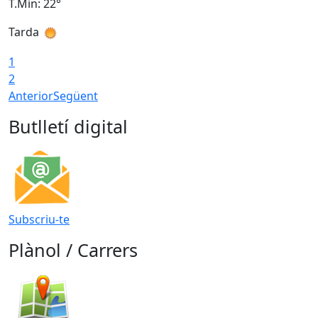
T.Min: 22°
T
Tarda
T
1
2
Anterior
Següent
Butlletí digital
Subscriu-te
Plànol / Carrers