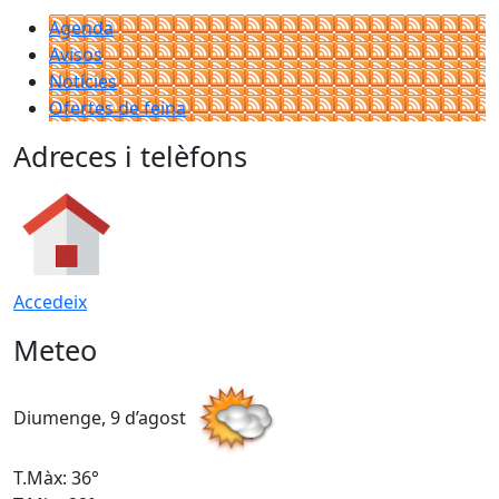
Agenda
Avisos
Notícies
Ofertes de feina
Adreces i telèfons
Accedeix
Meteo
Diumenge, 9 d’agost
D
T.Màx: 36°
T