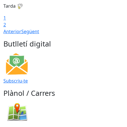
Tarda
T
1
2
Anterior
Següent
Butlletí digital
Subscriu-te
Plànol / Carrers