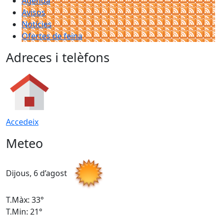
Agenda
Avisos
Notícies
Ofertes de feina
Adreces i telèfons
Accedeix
Meteo
Dijous, 6 d’agost
D
T.Màx: 33°
T
T.Min: 21°
T