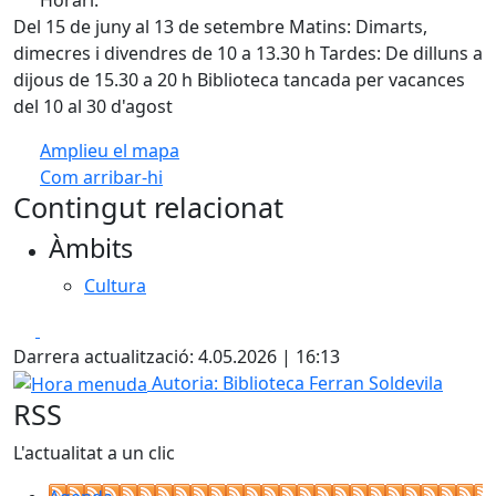
Del 15 de juny al 13 de setembre Matins: Dimarts,
dimecres i divendres de 10 a 13.30 h Tardes: De dilluns a
dijous de 15.30 a 20 h Biblioteca tancada per vacances
del 10 al 30 d'agost
Amplieu el mapa
Com arribar-hi
Leaflet
| ©
OpenStreetMap
contributors
Contingut relacionat
+
Àmbits
−
Cultura
Facebook
X
Darrera actualització: 4.05.2026 | 16:13
Hora menuda
Autoria: Biblioteca Ferran Soldevila
RSS
L'actualitat a un clic