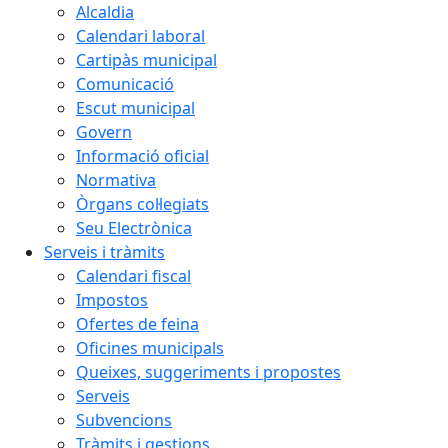
Alcaldia
Calendari laboral
Cartipàs municipal
Comunicació
Escut municipal
Govern
Informació oficial
Normativa
Òrgans col·legiats
Seu Electrònica
Serveis i tràmits
Calendari fiscal
Impostos
Ofertes de feina
Oficines municipals
Queixes, suggeriments i propostes
Serveis
Subvencions
Tràmits i gestions