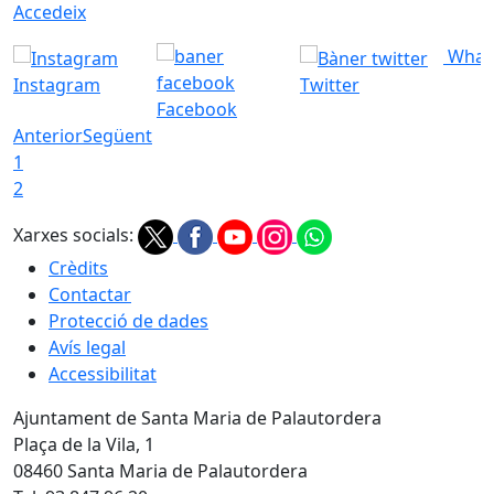
Accedeix
What
Instagram
Twitter
Facebook
Anterior
Següent
1
2
Xarxes socials:
Crèdits
Contactar
Protecció de dades
Avís legal
Accessibilitat
Ajuntament de Santa Maria de Palautordera
Plaça de la Vila, 1
08460 Santa Maria de Palautordera