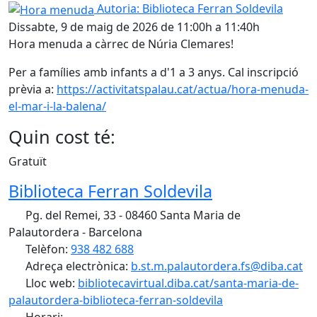
Hora menuda
Autoria: Biblioteca Ferran Soldevila
Dissabte, 9 de maig de 2026 de 11:00h a 11:40h
Hora menuda a càrrec de Núria Clemares!
Per a famílies amb infants a d'1 a 3 anys. Cal inscripció
prèvia a:
https://activitatspalau.cat/actua/hora-menuda-
el-mar-i-la-balena/
Quin cost té:
Gratuït
Biblioteca Ferran Soldevila
Pg. del Remei, 33 - 08460 Santa Maria de
Palautordera - Barcelona
Telèfon:
938 482 688
Adreça electrònica:
b.st.m.palautordera.fs@diba.cat
Lloc web:
bibliotecavirtual.diba.cat/santa-maria-de-
palautordera-biblioteca-ferran-soldevila
Horari: