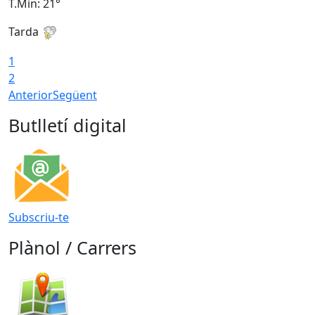
T.Min: 21°
T
Tarda
T
1
2
Anterior
Següent
Butlletí digital
Subscriu-te
Plànol / Carrers