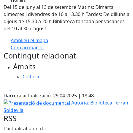
Del 15 de juny al 13 de setembre Matins: Dimarts,
dimecres i divendres de 10 a 13.30 h Tardes: De dilluns a
dijous de 15.30 a 20 h Biblioteca tancada per vacances
del 10 al 30 d'agost
Amplieu el mapa
Com arribar-hi
Leaflet
| ©
OpenStreetMap
contributors
Contingut relacionat
+
Àmbits
−
Cultura
Facebook
X
Darrera actualització: 29.04.2025 | 18:48
Presentació de documental
Autoria: Biblioteca Ferran
Soldevila
RSS
L'actualitat a un clic