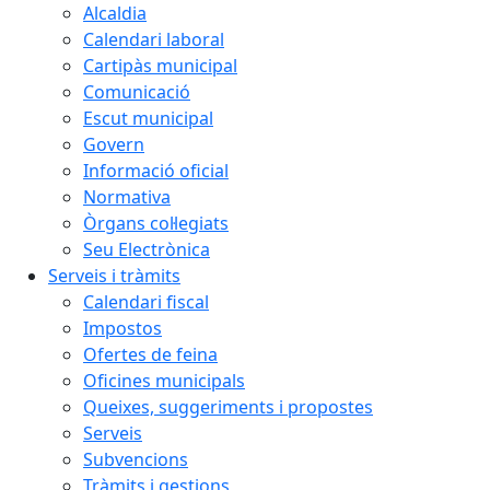
Alcaldia
Calendari laboral
Cartipàs municipal
Comunicació
Escut municipal
Govern
Informació oficial
Normativa
Òrgans col·legiats
Seu Electrònica
Serveis i tràmits
Calendari fiscal
Impostos
Ofertes de feina
Oficines municipals
Queixes, suggeriments i propostes
Serveis
Subvencions
Tràmits i gestions