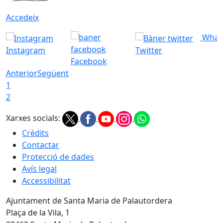
Accedeix
What
Instagram
Twitter
Facebook
Anterior
Següent
1
2
Xarxes socials:
Crèdits
Contactar
Protecció de dades
Avís legal
Accessibilitat
Ajuntament de Santa Maria de Palautordera
Plaça de la Vila, 1