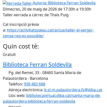
Xerrada-Taller
Autoria: Biblioteca Ferran Soldevila
Dimecres, 20 de maig de 2026 de 17:30h a 19:30h
Taller-xerrada a càrrec de Thaïs Puig
Cal inscripció prèvia
a:
https://activitatspalau.cat/actua/taller-el-verger-
sense-reg-es-possible/
Quin cost té:
Gratuït
Biblioteca Ferran Soldevila
Pg. del Remei, 33 - 08460 Santa Maria de
Palautordera - Barcelona
Telèfon:
938 482 688
Adreça electrònica:
b.st.m.palautordera.fs@diba.cat
Lloc web:
bibliotecavirtual.diba.cat/santa-maria-de-
palautordera-biblioteca-ferran-soldevila
Horari: