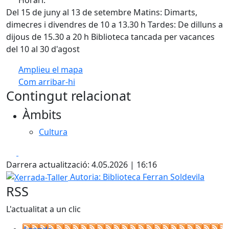
Del 15 de juny al 13 de setembre Matins: Dimarts,
dimecres i divendres de 10 a 13.30 h Tardes: De dilluns a
dijous de 15.30 a 20 h Biblioteca tancada per vacances
del 10 al 30 d'agost
Amplieu el mapa
Com arribar-hi
Leaflet
| ©
OpenStreetMap
contributors
Contingut relacionat
+
Àmbits
−
Cultura
Facebook
X
Darrera actualització: 4.05.2026 | 16:16
Xerrada-Taller
Autoria: Biblioteca Ferran Soldevila
RSS
L'actualitat a un clic