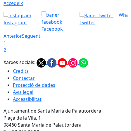
Accedeix
What
Instagram
Twitter
Facebook
Anterior
Següent
1
2
Xarxes socials:
Crèdits
Contactar
Protecció de dades
Avís legal
Accessibilitat
Ajuntament de Santa Maria de Palautordera
Plaça de la Vila, 1
08460 Santa Maria de Palautordera