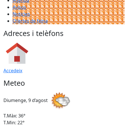
Agenda
Avisos
Notícies
Ofertes de feina
Adreces i telèfons
Accedeix
Meteo
Diumenge, 9 d’agost
D
T.Màx: 36°
T
T.Min: 22°
T