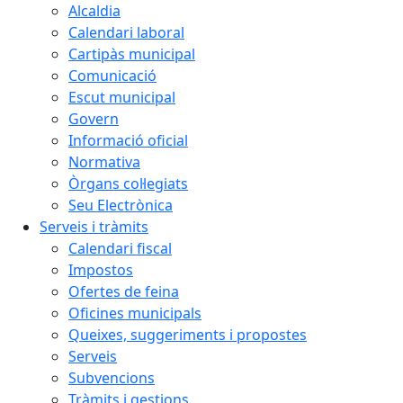
Alcaldia
Calendari laboral
Cartipàs municipal
Comunicació
Escut municipal
Govern
Informació oficial
Normativa
Òrgans col·legiats
Seu Electrònica
Serveis i tràmits
Calendari fiscal
Impostos
Ofertes de feina
Oficines municipals
Queixes, suggeriments i propostes
Serveis
Subvencions
Tràmits i gestions