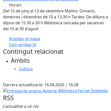
Horari:
Del 15 de juny al 13 de setembre Matins: Dimarts,
dimecres i divendres de 10 a 13.30 h Tardes: De dilluns a
dijous de 15.30 a 20 h Biblioteca tancada per vacances
del 10 al 30 d'agost
Amplieu el mapa
Com arribar-hi
Leaflet
| ©
OpenStreetMap
contributors
Contingut relacionat
+
Àmbits
−
Cultura
Facebook
X
Darrera actualització: 16.04.2026 | 16:28
Entrega de premis
Autoria: Biblioteca Ferran Soldevila
RSS
L'actualitat a un clic