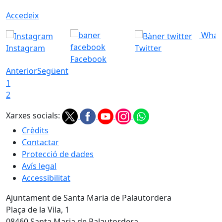
Accedeix
What
Instagram
Twitter
Facebook
Anterior
Següent
1
2
Xarxes socials:
Crèdits
Contactar
Protecció de dades
Avís legal
Accessibilitat
Ajuntament de Santa Maria de Palautordera
Plaça de la Vila, 1
08460 Santa Maria de Palautordera