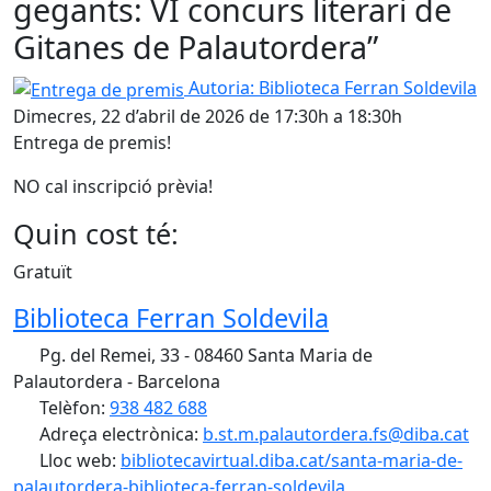
gegants: VI concurs literari de
Gitanes de Palautordera”
Entrega de premis
Autoria: Biblioteca Ferran Soldevila
Dimecres, 22 d’abril de 2026 de 17:30h a 18:30h
Entrega de premis!
NO cal inscripció prèvia!
Quin cost té:
Gratuït
Biblioteca Ferran Soldevila
Pg. del Remei, 33 - 08460 Santa Maria de
Palautordera - Barcelona
Telèfon:
938 482 688
Adreça electrònica:
b.st.m.palautordera.fs@diba.cat
Lloc web:
bibliotecavirtual.diba.cat/santa-maria-de-
palautordera-biblioteca-ferran-soldevila