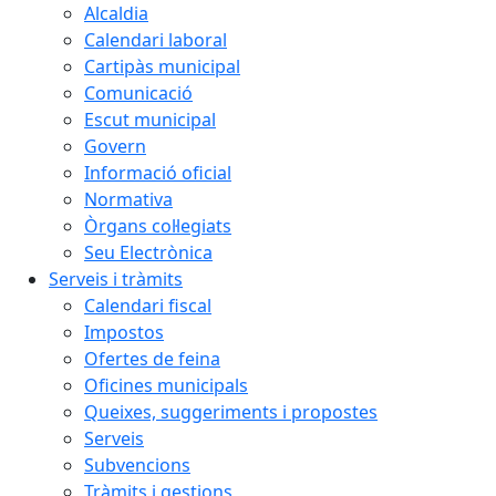
Alcaldia
Calendari laboral
Cartipàs municipal
Comunicació
Escut municipal
Govern
Informació oficial
Normativa
Òrgans col·legiats
Seu Electrònica
Serveis i tràmits
Calendari fiscal
Impostos
Ofertes de feina
Oficines municipals
Queixes, suggeriments i propostes
Serveis
Subvencions
Tràmits i gestions