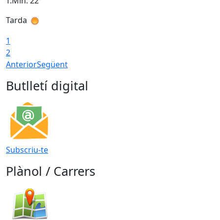
T.Min: 22°
T
Tarda
T
1
2
Anterior
Següent
Butlletí digital
Subscriu-te
Plànol / Carrers