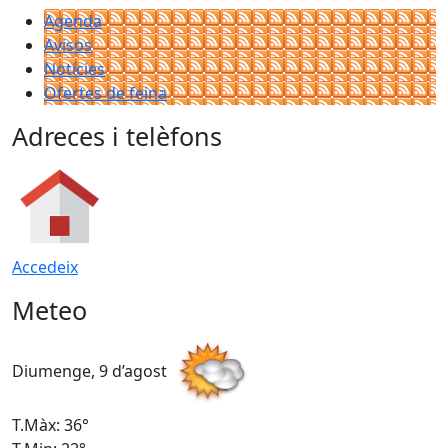
Agenda
Avisos
Notícies
Ofertes de feina
Adreces i telèfons
Accedeix
Meteo
Diumenge, 9 d’agost
D
T.Màx: 36°
T