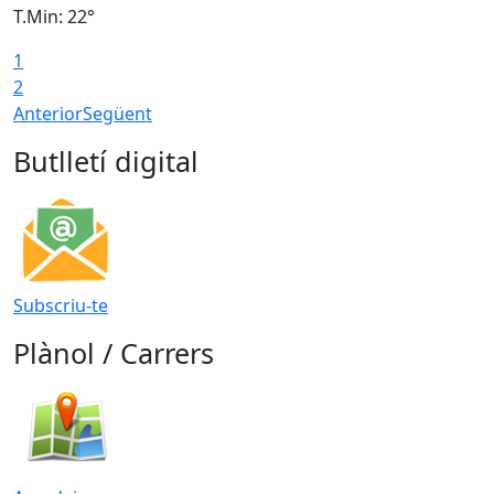
T.Min: 22°
T
1
2
Anterior
Següent
Butlletí digital
Subscriu-te
Plànol / Carrers