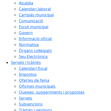
Alcaldia
Calendari laboral
Cartipàs municipal
Comunicació
Escut municipal
Govern
Informació oficial
Normativa
Òrgans col·legiats
Seu Electrònica
Serveis i tràmits
Calendari fiscal
Impostos
Ofertes de feina
Oficines municipals
Queixes, suggeriments i propostes
Serveis
Subvencions
Tràmits i gestions