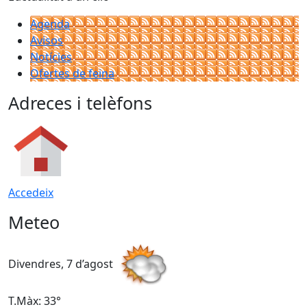
Agenda
Avisos
Notícies
Ofertes de feina
Adreces i telèfons
Accedeix
Meteo
Divendres, 7 d’agost
D
T.Màx: 33°
T