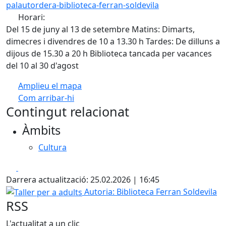
palautordera-biblioteca-ferran-soldevila
Horari:
Del 15 de juny al 13 de setembre Matins: Dimarts,
dimecres i divendres de 10 a 13.30 h Tardes: De dilluns a
dijous de 15.30 a 20 h Biblioteca tancada per vacances
del 10 al 30 d'agost
Amplieu el mapa
Com arribar-hi
Leaflet
| ©
OpenStreetMap
contributors
Contingut relacionat
+
Àmbits
−
Cultura
Facebook
X
Darrera actualització: 25.02.2026 | 16:45
Taller per a adults
Autoria: Biblioteca Ferran Soldevila
RSS
L'actualitat a un clic