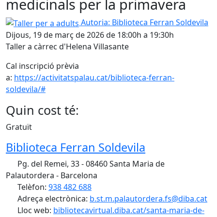
medicinals per la primavera
Taller per a adults
Autoria: Biblioteca Ferran Soldevila
Dijous, 19 de març de 2026 de 18:00h a 19:30h
Taller a càrrec d'Helena Villasante
Cal inscripció prèvia
a:
https://activitatspalau.cat/biblioteca-ferran-
soldevila/#
Quin cost té:
Gratuït
Biblioteca Ferran Soldevila
Pg. del Remei, 33 - 08460 Santa Maria de
Palautordera - Barcelona
Telèfon:
938 482 688
Adreça electrònica:
b.st.m.palautordera.fs@diba.cat
Lloc web:
bibliotecavirtual.diba.cat/santa-maria-de-