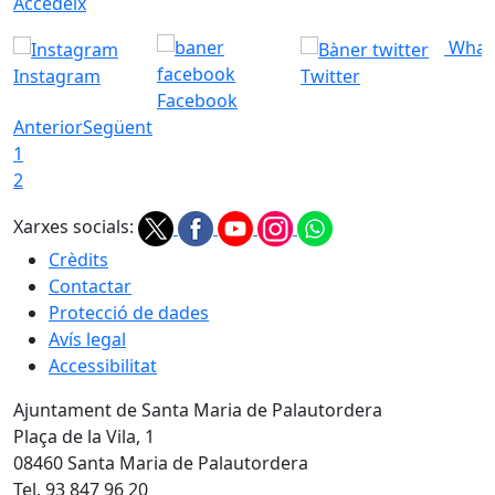
Accedeix
What
Instagram
Twitter
Facebook
Anterior
Següent
1
2
Xarxes socials:
Crèdits
Contactar
Protecció de dades
Avís legal
Accessibilitat
Ajuntament de Santa Maria de Palautordera
Plaça de la Vila, 1
08460 Santa Maria de Palautordera
Tel. 93 847 96 20