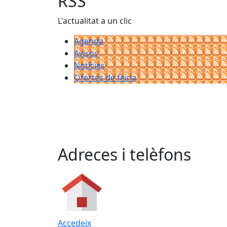
RSS
L'actualitat a un clic
Agenda
Avisos
Notícies
Ofertes de feina
Adreces i telèfons
Accedeix