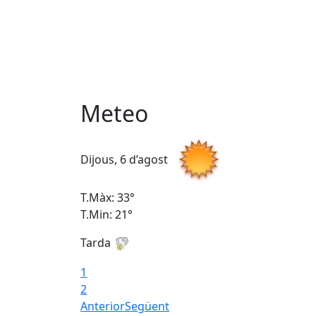
Meteo
Dijous, 6 d’agost
T.Màx: 33°
T.Min: 21°
Tarda
1
2
Anterior
Següent