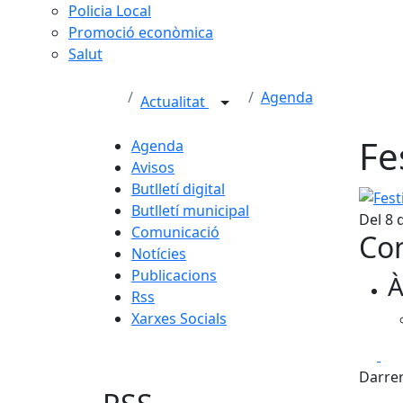
Policia Local
Promoció econòmica
Salut
Agenda
Actualitat
Fe
Agenda
Avisos
Butlletí digital
Festiv
Butlletí municipal
Del 8 
Comunicació
Con
Notícies
Publicacions
À
Rss
Xarxes Socials
Fa
Darrer