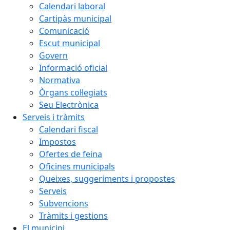
Calendari laboral
Cartipàs municipal
Comunicació
Escut municipal
Govern
Informació oficial
Normativa
Òrgans col·legiats
Seu Electrònica
Serveis i tràmits
Calendari fiscal
Impostos
Ofertes de feina
Oficines municipals
Queixes, suggeriments i propostes
Serveis
Subvencions
Tràmits i gestions
El municipi