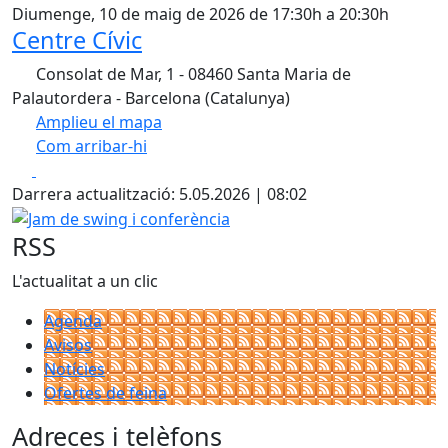
Diumenge, 10 de maig de 2026 de 17:30h a 20:30h
Centre Cívic
Consolat de Mar, 1 - 08460 Santa Maria de
Palautordera - Barcelona (Catalunya)
Amplieu el mapa
Com arribar-hi
Leaflet
| ©
OpenStreetMap
contributors
Facebook
X
+
Darrera actualització: 5.05.2026 | 08:02
−
Jam de swing i conferència
RSS
L'actualitat a un clic
Agenda
Avisos
Notícies
Ofertes de feina
Adreces i telèfons