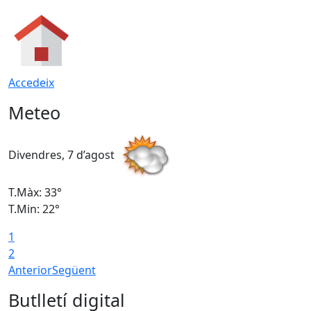
Accedeix
Meteo
Divendres, 7 d’agost
D
T.Màx: 33°
T
T.Min: 22°
T
1
2
Anterior
Següent
Butlletí digital