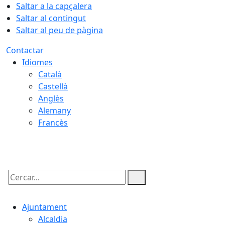
Saltar a la capçalera
Saltar al contingut
Saltar al peu de pàgina
Contactar
Idiomes
Català
Castellà
Anglès
Alemany
Francès
06.08.2026 | 13:23
Cercar:
Ajuntament
Alcaldia