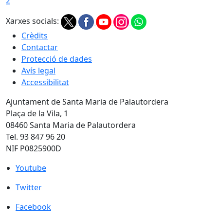
2
Xarxes socials:
Crèdits
Contactar
Protecció de dades
Avís legal
Accessibilitat
Ajuntament de Santa Maria de Palautordera
Plaça de la Vila, 1
08460 Santa Maria de Palautordera
Tel. 93 847 96 20
NIF P0825900D
Youtube
Youtube
Twitter
Twitter
Facebook
Facebook