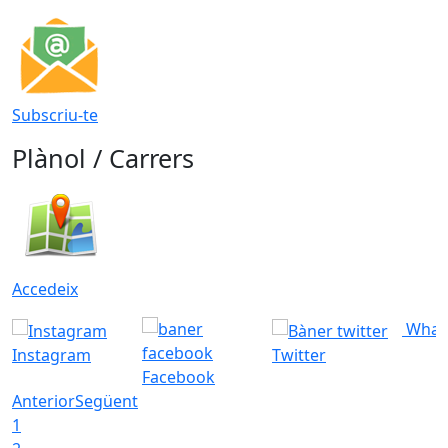
Subscriu-te
Plànol / Carrers
Accedeix
What
Instagram
Twitter
Facebook
Anterior
Següent
1