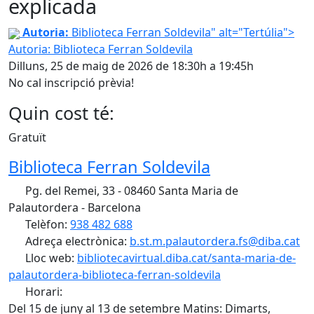
explicada
Tertúlia
Autoria:
Biblioteca Ferran Soldevila" alt="Tertúlia">
Autoria: Biblioteca Ferran Soldevila
Dilluns, 25 de maig de 2026 de 18:30h a 19:45h
No cal inscripció prèvia!
Quin cost té:
Gratuït
Biblioteca Ferran Soldevila
Pg. del Remei, 33 - 08460 Santa Maria de
Palautordera - Barcelona
Telèfon:
938 482 688
Adreça electrònica:
b.st.m.palautordera.fs@diba.cat
Lloc web:
bibliotecavirtual.diba.cat/santa-maria-de-
palautordera-biblioteca-ferran-soldevila
Horari:
Del 15 de juny al 13 de setembre Matins: Dimarts,