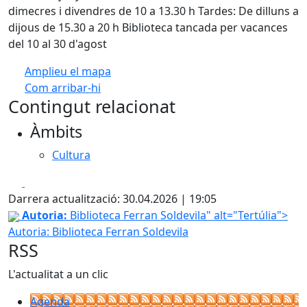
dimecres i divendres de 10 a 13.30 h Tardes: De dilluns a
dijous de 15.30 a 20 h Biblioteca tancada per vacances
del 10 al 30 d'agost
Amplieu el mapa
Com arribar-hi
Leaflet
| ©
OpenStreetMap
contributors
Contingut relacionat
+
Àmbits
−
Cultura
Facebook
X
Darrera actualització: 30.04.2026 | 19:05
Tertúlia
Autoria:
Biblioteca Ferran Soldevila" alt="Tertúlia">
Autoria: Biblioteca Ferran Soldevila
RSS
L'actualitat a un clic
Agenda