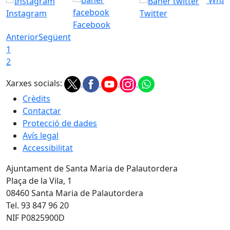
What
Instagram
Twitter
Facebook
Anterior
Següent
1
2
Xarxes socials:
Crèdits
Contactar
Protecció de dades
Avís legal
Accessibilitat
Ajuntament de Santa Maria de Palautordera
Plaça de la Vila, 1
08460 Santa Maria de Palautordera
Tel. 93 847 96 20
NIF P0825900D