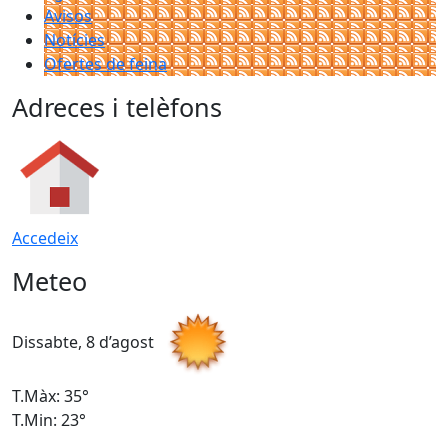
Avisos
Notícies
Ofertes de feina
Adreces i telèfons
Accedeix
Meteo
Dissabte, 8 d’agost
D
T.Màx: 35°
T
T.Min: 23°
T