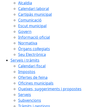
Alcaldia
Calendari laboral
Cartipàs municipal
Comunicació
Escut municipal
Govern
Informació oficial
Normativa
Òrgans col·legiats
Seu Electrònica
Serveis i tràmits
Calendari fiscal
Impostos
Ofertes de feina
Oficines municipals
Queixes, suggeriments i propostes
Serveis
Subvencions
Tràmits i gestions