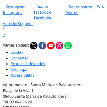
What
Instagram
Twitter
Facebook
Anterior
Següent
1
2
Xarxes socials:
Crèdits
Contactar
Protecció de dades
Avís legal
Accessibilitat
Ajuntament de Santa Maria de Palautordera
Plaça de la Vila, 1
08460 Santa Maria de Palautordera
Tel. 93 847 96 20