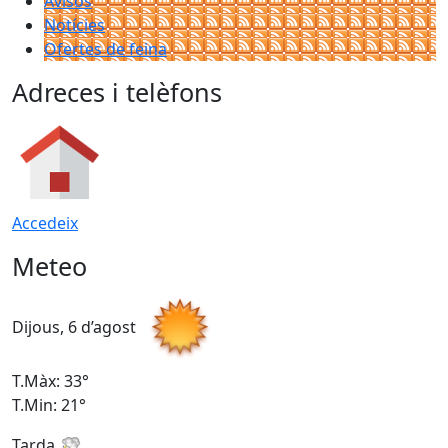
Avisos
Notícies
Ofertes de feina
Adreces i telèfons
Accedeix
Meteo
Dijous, 6 d’agost
D
T.Màx: 33°
T
T.Min: 21°
T
Tarda
T