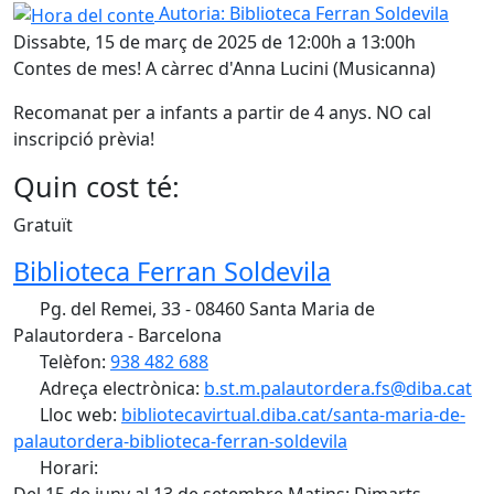
Hora del conte
Autoria: Biblioteca Ferran Soldevila
Dissabte, 15 de març de 2025 de 12:00h a 13:00h
Contes de mes! A càrrec d'Anna Lucini (Musicanna)
Recomanat per a infants a partir de 4 anys. NO cal
inscripció prèvia!
Quin cost té:
Gratuït
Biblioteca Ferran Soldevila
Pg. del Remei, 33 - 08460 Santa Maria de
Palautordera - Barcelona
Telèfon:
938 482 688
Adreça electrònica:
b.st.m.palautordera.fs@diba.cat
Lloc web:
bibliotecavirtual.diba.cat/santa-maria-de-
palautordera-biblioteca-ferran-soldevila
Horari:
Del 15 de juny al 13 de setembre Matins: Dimarts,