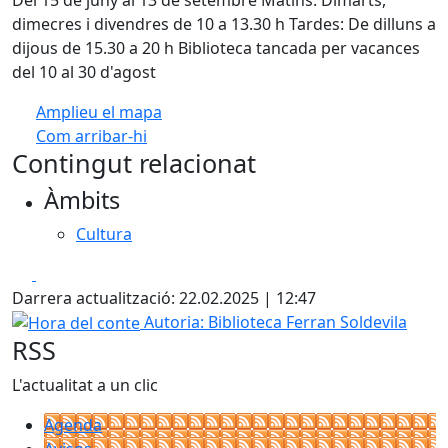
dimecres i divendres de 10 a 13.30 h Tardes: De dilluns a
dijous de 15.30 a 20 h Biblioteca tancada per vacances
del 10 al 30 d'agost
Amplieu el mapa
Com arribar-hi
Leaflet
| ©
OpenStreetMap
contributors
Contingut relacionat
+
Àmbits
−
Cultura
Facebook
X
Darrera actualització: 22.02.2025 | 12:47
Hora del conte
Autoria: Biblioteca Ferran Soldevila
RSS
L'actualitat a un clic
Agenda