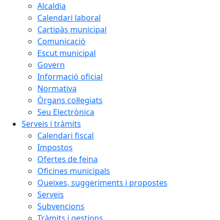
Alcaldia
Calendari laboral
Cartipàs municipal
Comunicació
Escut municipal
Govern
Informació oficial
Normativa
Òrgans col·legiats
Seu Electrònica
Serveis i tràmits
Calendari fiscal
Impostos
Ofertes de feina
Oficines municipals
Queixes, suggeriments i propostes
Serveis
Subvencions
Tràmits i gestions