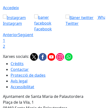
Accedeix
What
Instagram
Twitter
Facebook
Anterior
Següent
1
2
Xarxes socials:
Crèdits
Contactar
Protecció de dades
Avís legal
Accessibilitat
Ajuntament de Santa Maria de Palautordera
Plaça de la Vila, 1
08460 Santa Maria de Palautordera