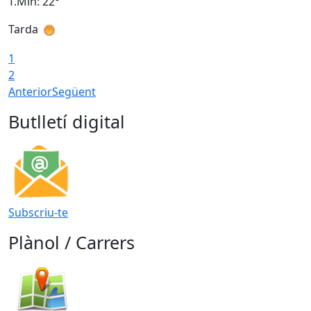
T.Min: 22°
T
Tarda
T
1
2
Anterior
Següent
Butlletí digital
Subscriu-te
Plànol / Carrers