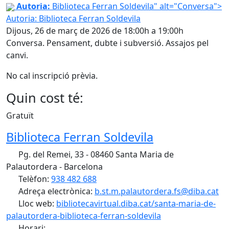
Conversa
Autoria:
Biblioteca Ferran Soldevila" alt="Conversa">
Autoria: Biblioteca Ferran Soldevila
Dijous, 26 de març de 2026 de 18:00h a 19:00h
Conversa. Pensament, dubte i subversió. Assajos pel
canvi.
No cal inscripció prèvia.
Quin cost té:
Gratuït
Biblioteca Ferran Soldevila
Pg. del Remei, 33 - 08460 Santa Maria de
Palautordera - Barcelona
Telèfon:
938 482 688
Adreça electrònica:
b.st.m.palautordera.fs@diba.cat
Lloc web:
bibliotecavirtual.diba.cat/santa-maria-de-
palautordera-biblioteca-ferran-soldevila
Horari: