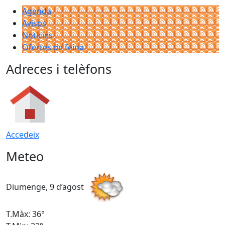
Agenda
Avisos
Notícies
Ofertes de feina
Adreces i telèfons
Accedeix
Meteo
Diumenge, 9 d’agost
D
T.Màx: 36°
T