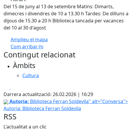
Del 15 de juny al 13 de setembre Matins: Dimarts,
dimecres i divendres de 10 a 13.30 h Tardes: De dilluns a
dijous de 15.30 a 20 h Biblioteca tancada per vacances
del 10 al 30 d'agost
Amplieu el mapa
Com arribar-hi
Leaflet
| ©
OpenStreetMap
contributors
Contingut relacionat
+
Àmbits
−
Cultura
Facebook
X
Darrera actualització: 26.02.2026 | 16:29
Conversa
Autoria:
Biblioteca Ferran Soldevila" alt="Conversa">
Autoria: Biblioteca Ferran Soldevila
RSS
L'actualitat a un clic