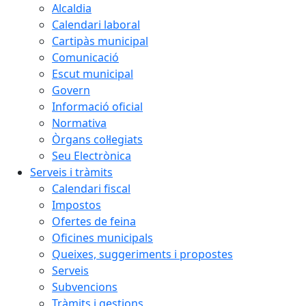
Alcaldia
Calendari laboral
Cartipàs municipal
Comunicació
Escut municipal
Govern
Informació oficial
Normativa
Òrgans col·legiats
Seu Electrònica
Serveis i tràmits
Calendari fiscal
Impostos
Ofertes de feina
Oficines municipals
Queixes, suggeriments i propostes
Serveis
Subvencions
Tràmits i gestions