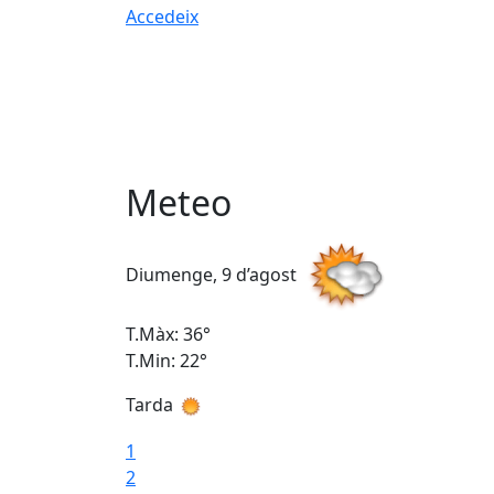
Accedeix
Meteo
Diumenge, 9 d’agost
T.Màx: 36°
T.Min: 22°
Tarda
1
2