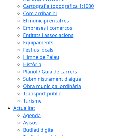
Cartografia topogràfica 1:1000
Com arribar-hi
El municipi en xifres
Empreses i comerços
Entitats i associacions
Equipaments
Festius locals
Himne de Palau
Història
Plànol / Guia de carrers
Subministrament d'aigua
Obra municipal ordinària
Transport públic
Turisme
Actualitat
Agenda
Avisos
Butlletí digital