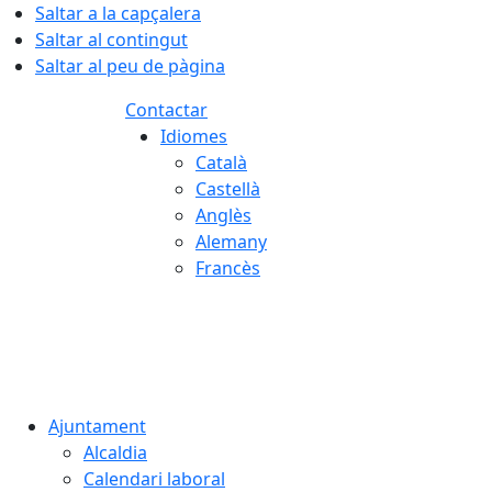
Saltar a la capçalera
Saltar al contingut
Saltar al peu de pàgina
Contactar
Idiomes
Català
Castellà
Anglès
Alemany
Francès
09.08.2026 | 06:19
Ajuntament
Alcaldia
Calendari laboral