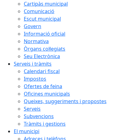
Cartipàs municipal
Comunicació
Escut municipal
Govern
Informació oficial
Normativa
Òrgans col·legiats
Seu Electrònica
Serveis i tràmits
Calendari fiscal
Impostos
Ofertes de feina
Oficines municipals
Queixes, suggeriments i propostes
Serveis
Subvencions
Tràmits i gestions
El municipi
Adreces i telèfons