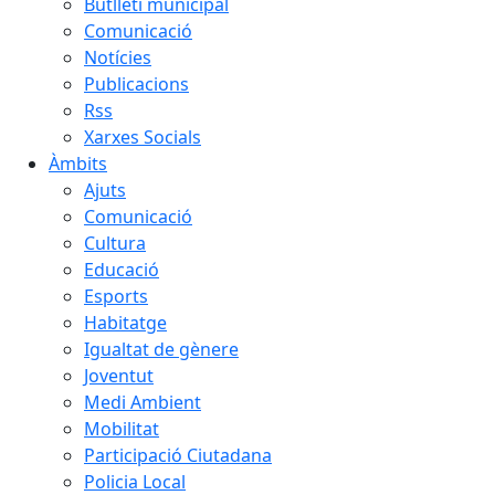
Butlletí municipal
Comunicació
Notícies
Publicacions
Rss
Xarxes Socials
Àmbits
Ajuts
Comunicació
Cultura
Educació
Esports
Habitatge
Igualtat de gènere
Joventut
Medi Ambient
Mobilitat
Participació Ciutadana
Policia Local