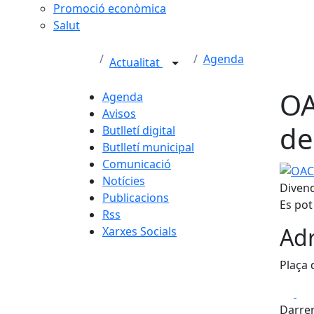
Promoció econòmica
Salut
Agenda
Actualitat
OA
Agenda
Avisos
de
Butlletí digital
Butlletí municipal
Comunicació
OAC Mò
Notícies
Divend
Publicacions
Es pot
Rss
Adr
Xarxes Socials
Plaça d
Fa
Darrer