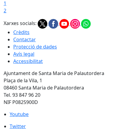
1
2
Xarxes socials:
Crèdits
Contactar
Protecció de dades
Avís legal
Accessibilitat
Ajuntament de Santa Maria de Palautordera
Plaça de la Vila, 1
08460 Santa Maria de Palautordera
Tel. 93 847 96 20
NIF P0825900D
Youtube
Youtube
Twitter
Twitter