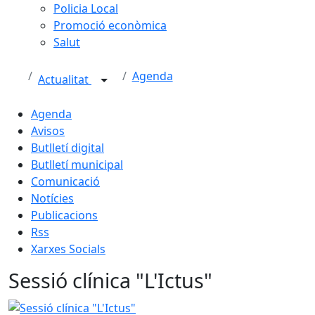
Policia Local
Promoció econòmica
Salut
Agenda
Actualitat
Agenda
Avisos
Butlletí digital
Butlletí municipal
Comunicació
Notícies
Publicacions
Rss
Xarxes Socials
Sessió clínica "L'Ictus"
Sessió clínica "L'Ictus"