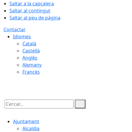
Saltar a la capçalera
Saltar al contingut
Saltar al peu de pàgina
Contactar
Idiomes
Català
Castellà
Anglès
Alemany
Francès
08.08.2026 | 01:42
Cercar:
Ajuntament
Alcaldia