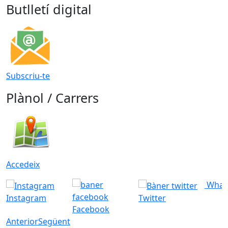
Butlletí digital
Subscriu-te
Plànol / Carrers
Accedeix
What
Instagram
Twitter
Facebook
Anterior
Següent