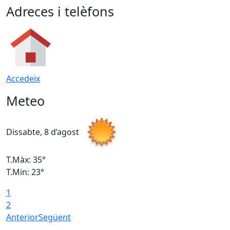
Adreces i telèfons
Accedeix
Meteo
Dissabte, 8 d’agost
D
T.Màx: 35°
T
T.Min: 23°
T
1
2
Anterior
Següent