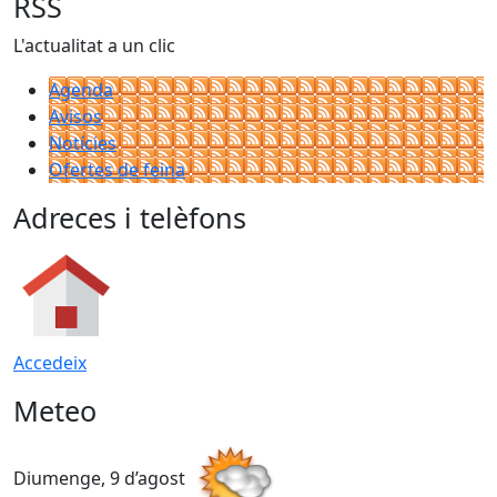
RSS
L'actualitat a un clic
Agenda
Avisos
Notícies
Ofertes de feina
Adreces i telèfons
Accedeix
Meteo
Diumenge, 9 d’agost
D