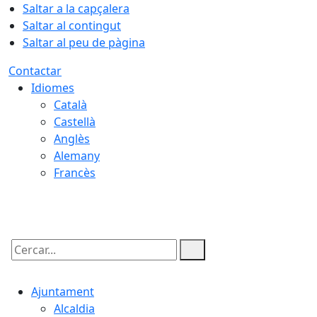
Saltar a la capçalera
Saltar al contingut
Saltar al peu de pàgina
Contactar
Idiomes
Català
Castellà
Anglès
Alemany
Francès
08.08.2026 | 12:59
Cercar:
Ajuntament
Alcaldia