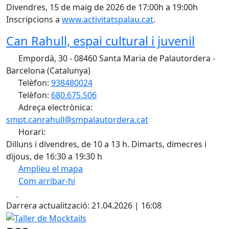
Divendres, 15 de maig de 2026 de 17:00h a 19:00h
Inscripcions a
www.activitatspalau.cat
.
Can Rahull, espai cultural i juvenil
Empordà, 30 - 08460 Santa Maria de Palautordera -
Barcelona (Catalunya)
Telèfon:
938480024
Telèfon:
680.675.506
Adreça electrònica:
smpt.canrahull@smpalautordera.cat
Horari:
Dilluns i divendres, de 10 a 13 h. Dimarts, dimecres i
dijous, de 16:30 a 19:30 h
Amplieu el mapa
Com arribar-hi
Leaflet
| ©
OpenStreetMap
contributors
Facebook
X
+
Darrera actualització: 21.04.2026 | 16:08
−
Taller de Mocktails