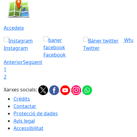
Accedeix
What
Instagram
Twitter
Facebook
Anterior
Següent
1
2
Xarxes socials:
Crèdits
Contactar
Protecció de dades
Avís legal
Accessibilitat