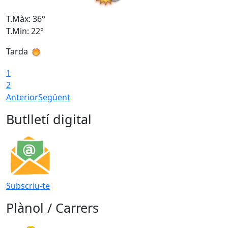
T.Màx: 36°
T
T.Min: 22°
T
Tarda
T
1
2
Anterior
Següent
Butlletí digital
Subscriu-te
Plànol / Carrers