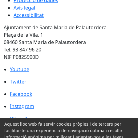
Protecció de dades
Avís legal
Accessibilitat
Ajuntament de Santa Maria de Palautordera
Plaça de la Vila, 1
08460 Santa Maria de Palautordera
Tel. 93 847 96 20
NIF P0825900D
Youtube
Youtube
Twitter
Twitter
Facebook
Facebook
Instagram
Instagram
WhatsApp
WhatsApp
Aquest lloc web fa servir cookies pròpies i de tercers per
facilitar-te una experiència de navegació òptima i recollir
Amb la col·laboració de:
informació anònima per millorar i adaptar-nos a les teves