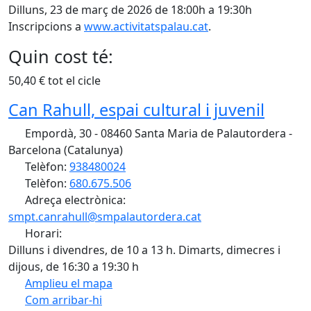
Dilluns, 23 de març de 2026 de 18:00h a 19:30h
Inscripcions a
www.activitatspalau.cat
.
Quin cost té:
50,40 € tot el cicle
Can Rahull, espai cultural i juvenil
Empordà, 30 - 08460 Santa Maria de Palautordera -
Barcelona (Catalunya)
Telèfon:
938480024
Telèfon:
680.675.506
Adreça electrònica:
smpt.canrahull@smpalautordera.cat
Horari:
Dilluns i divendres, de 10 a 13 h. Dimarts, dimecres i
dijous, de 16:30 a 19:30 h
Amplieu el mapa
Com arribar-hi
Leaflet
| ©
OpenStreetMap
contributors