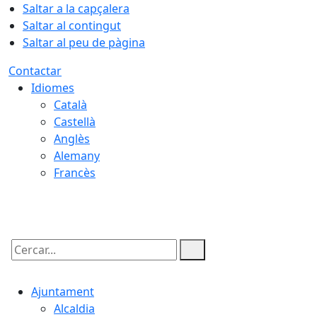
Saltar a la capçalera
Saltar al contingut
Saltar al peu de pàgina
Contactar
Idiomes
Català
Castellà
Anglès
Alemany
Francès
10.08.2026 | 06:02
Cercar:
Ajuntament
Alcaldia