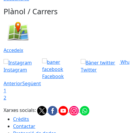
Plànol / Carrers
Accedeix
What
Instagram
Twitter
Facebook
Anterior
Següent
1
2
Xarxes socials:
Crèdits
Contactar