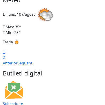
Meteo
Dilluns, 10 d’agost
D
T.Màx: 35°
T
T.Min: 23°
T
Tarda
T
1
2
Anterior
Següent
Butlletí digital
Subscriu-te