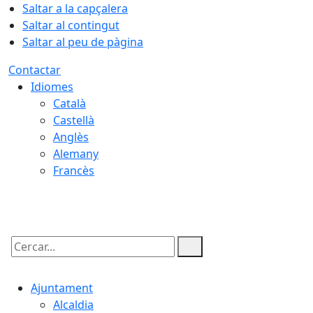
Saltar a la capçalera
Saltar al contingut
Saltar al peu de pàgina
Contactar
Idiomes
Català
Castellà
Anglès
Alemany
Francès
06.08.2026 | 17:17
Cercar:
Ajuntament
Alcaldia