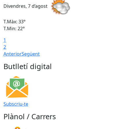
Divendres, 7 d’agost
D
T.Màx: 33°
T
T.Min: 22°
T
1
2
Anterior
Següent
Butlletí digital
Subscriu-te
Plànol / Carrers