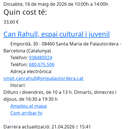
Dissabte, 16 de maig de 2026 de 10:00h a 14:00h
Quin cost té:
33,60 €
Can Rahull, espai cultural i juvenil
Empordà, 30 - 08460 Santa Maria de Palautordera -
Barcelona (Catalunya)
Telèfon:
938480024
Telèfon:
680.675.506
Adreça electrònica:
smpt.canrahull@smpalautordera.cat
Horari:
Dilluns i divendres, de 10 a 13 h. Dimarts, dimecres i
dijous, de 16:30 a 19:30 h
Amplieu el mapa
Com arribar-hi
Leaflet
| ©
OpenStreetMap
contributors
Facebook
X
+
Darrera actualització: 21.04.2026 | 15:41