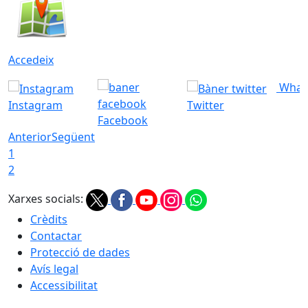
Accedeix
What
Instagram
Twitter
Facebook
Anterior
Següent
1
2
Xarxes socials:
Crèdits
Contactar
Protecció de dades
Avís legal
Accessibilitat