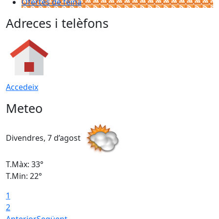
Ofertes de feina
Adreces i telèfons
Accedeix
Meteo
Divendres, 7 d’agost
D
T.Màx: 33°
T
T.Min: 22°
T
1
2