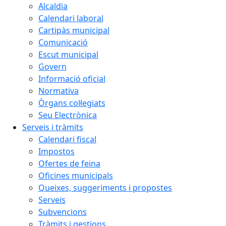
Alcaldia
Calendari laboral
Cartipàs municipal
Comunicació
Escut municipal
Govern
Informació oficial
Normativa
Òrgans col·legiats
Seu Electrònica
Serveis i tràmits
Calendari fiscal
Impostos
Ofertes de feina
Oficines municipals
Queixes, suggeriments i propostes
Serveis
Subvencions
Tràmits i gestions