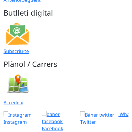
Anterior
Següent
Butlletí digital
Subscriu-te
Plànol / Carrers
Accedeix
What
Instagram
Twitter
Facebook