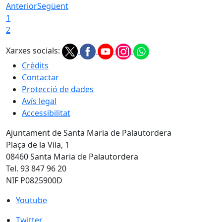
Anterior
Següent
1
2
Xarxes socials:
Crèdits
Contactar
Protecció de dades
Avís legal
Accessibilitat
Ajuntament de Santa Maria de Palautordera
Plaça de la Vila, 1
08460 Santa Maria de Palautordera
Tel. 93 847 96 20
NIF P0825900D
Youtube
Youtube
Twitter
Twitter