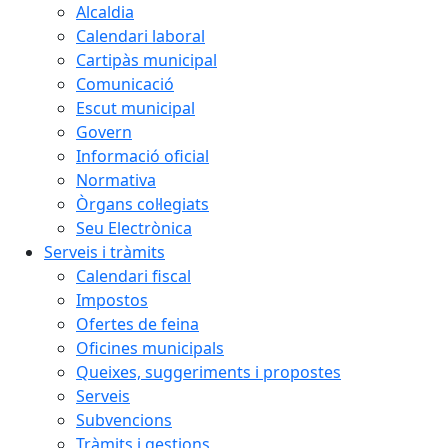
Alcaldia
Calendari laboral
Cartipàs municipal
Comunicació
Escut municipal
Govern
Informació oficial
Normativa
Òrgans col·legiats
Seu Electrònica
Serveis i tràmits
Calendari fiscal
Impostos
Ofertes de feina
Oficines municipals
Queixes, suggeriments i propostes
Serveis
Subvencions
Tràmits i gestions