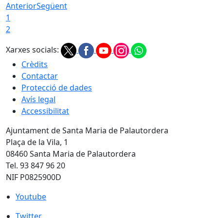
Anterior
Següent
1
2
Xarxes socials:
Crèdits
Contactar
Protecció de dades
Avís legal
Accessibilitat
Ajuntament de Santa Maria de Palautordera
Plaça de la Vila, 1
08460 Santa Maria de Palautordera
Tel. 93 847 96 20
NIF P0825900D
Youtube
Youtube
Twitter
Twitter