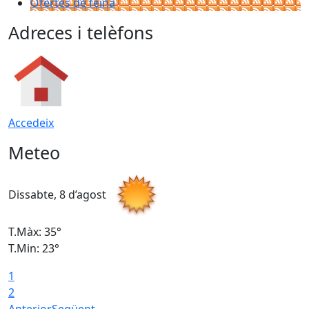
Ofertes de feina
Adreces i telèfons
Accedeix
Meteo
Dissabte, 8 d’agost
D
T.Màx: 35°
T
T.Min: 23°
T
1
2