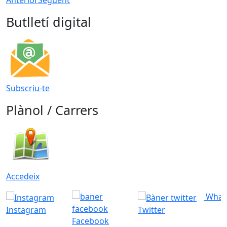
Anterior
Següent
Butlletí digital
Subscriu-te
Plànol / Carrers
Accedeix
What
Instagram
Twitter
Facebook