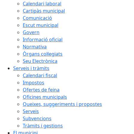
Calendari laboral
Cartipàs municipal
Comunicació
Escut municipal
Govern
Informació oficial
Normativa
Òrgans col·legiats
Seu Electrònica
Serveis i tràmits
Calendari fiscal
Impostos
Ofertes de feina
Oficines municipals
Queixes, suggeriments i propostes
Serveis
Subvencions
Tràmits i gestions
El municipi