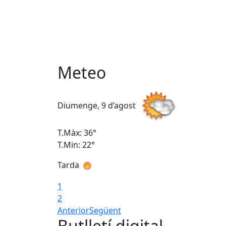
Meteo
Diumenge, 9 d’agost
T.Màx: 36°
T.Min: 22°
Tarda
1
2
Anterior
Següent
Butlletí digital