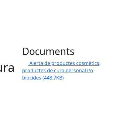
Documents
ura
Alerta de productes cosmètics,
productes de cura personal i/o
biocides
(448.7KB)