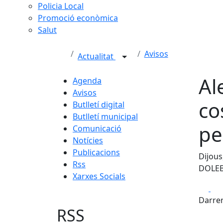
Policia Local
Promoció econòmica
Salut
Avisos
Actualitat
Al
Agenda
Avisos
co
Butlletí digital
Butlletí municipal
pe
Comunicació
Notícies
Publicacions
Dijous
Rss
DOLE
Xarxes Socials
Fa
Darrer
RSS