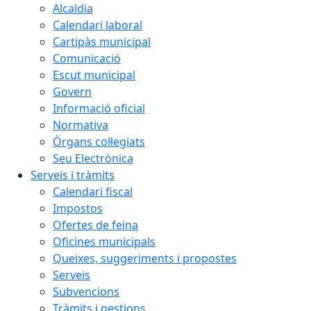
Alcaldia
Calendari laboral
Cartipàs municipal
Comunicació
Escut municipal
Govern
Informació oficial
Normativa
Òrgans col·legiats
Seu Electrònica
Serveis i tràmits
Calendari fiscal
Impostos
Ofertes de feina
Oficines municipals
Queixes, suggeriments i propostes
Serveis
Subvencions
Tràmits i gestions