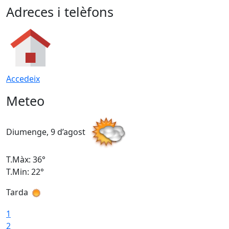
Adreces i telèfons
Accedeix
Meteo
Diumenge, 9 d’agost
D
T.Màx: 36°
T
T.Min: 22°
T
Tarda
T
1
2