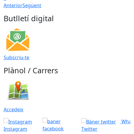
Anterior
Següent
Butlletí digital
Subscriu-te
Plànol / Carrers
Accedeix
What
Instagram
Twitter