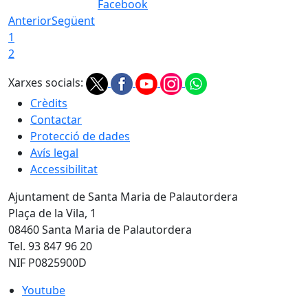
Facebook
Anterior
Següent
1
2
Xarxes socials:
Crèdits
Contactar
Protecció de dades
Avís legal
Accessibilitat
Ajuntament de Santa Maria de Palautordera
Plaça de la Vila, 1
08460 Santa Maria de Palautordera
Tel. 93 847 96 20
NIF P0825900D
Youtube
Youtube