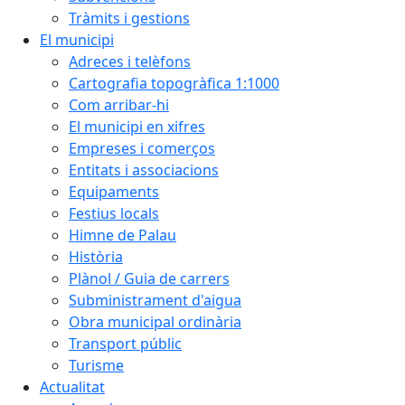
Tràmits i gestions
El municipi
Adreces i telèfons
Cartografia topogràfica 1:1000
Com arribar-hi
El municipi en xifres
Empreses i comerços
Entitats i associacions
Equipaments
Festius locals
Himne de Palau
Història
Plànol / Guia de carrers
Subministrament d'aigua
Obra municipal ordinària
Transport públic
Turisme
Actualitat