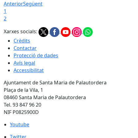
Anterior
Següent
1
2
Xarxes socials:
Crèdits
Contactar
Protecció de dades
Avís legal
Accessibilitat
Ajuntament de Santa Maria de Palautordera
Plaça de la Vila, 1
08460 Santa Maria de Palautordera
Tel. 93 847 96 20
NIF P0825900D
Youtube
Youtube
Twitter
Twitter