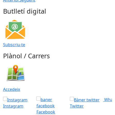
Butlletí digital
Subscriu-te
Plànol / Carrers
Accedeix
What
Instagram
Twitter
Facebook