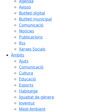
Agenda
Avisos
Butlletí digital
Butlletí municipal
Comunicació
Notícies
Publicacions
Rss
Xarxes Socials
Àmbits
Ajuts
Comunicació
Cultura
Educació
Esports
Habitatge
Igualtat de gènere
Joventut
Medi Ambient