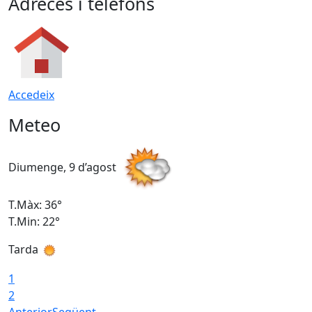
Adreces i telèfons
Accedeix
Meteo
Diumenge, 9 d’agost
D
T.Màx: 36°
T
T.Min: 22°
T
Tarda
T
1
2
Anterior
Següent