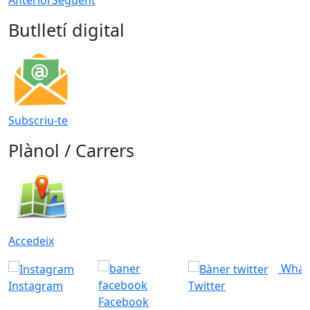
Butlletí digital
Subscriu-te
Plànol / Carrers
Accedeix
What
Instagram
Twitter
Facebook