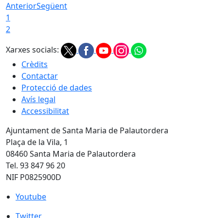
Anterior
Següent
1
2
Xarxes socials:
Crèdits
Contactar
Protecció de dades
Avís legal
Accessibilitat
Ajuntament de Santa Maria de Palautordera
Plaça de la Vila, 1
08460 Santa Maria de Palautordera
Tel. 93 847 96 20
NIF P0825900D
Youtube
Youtube
Twitter
Twitter