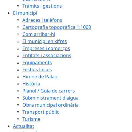
Tràmits i gestions
El municipi
Adreces i telèfons
Cartografia topogràfica 1:1000
Com arribar-hi
El municipi en xifres
Empreses i comerços
Entitats i associacions
Equipaments
Festius locals
Himne de Palau
Història
Plànol / Guia de carrers
Subministrament d'aigua
Obra municipal ordinària
Transport públic
Turisme
Actualitat