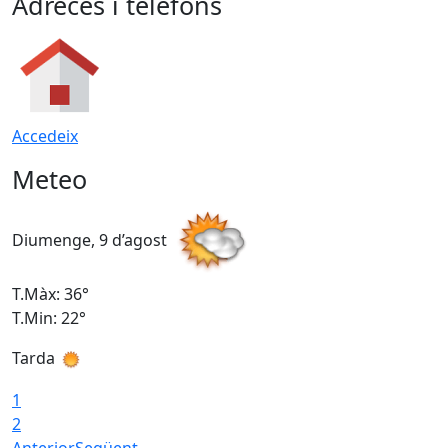
Adreces i telèfons
Accedeix
Meteo
Diumenge, 9 d’agost
D
T.Màx: 36°
T
T.Min: 22°
T
Tarda
T
1
2
Anterior
Següent