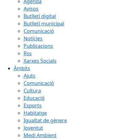
Agenda
Avisos
Butlletí digital
Butlletí municipal
Comunicació
Notícies
Publicacions
Rss
Xarxes Socials
Àmbits
Ajuts
Comunicació
Cultura
Educació
Esports
Habitatge
Igualtat de gènere
Joventut
Medi Ambient