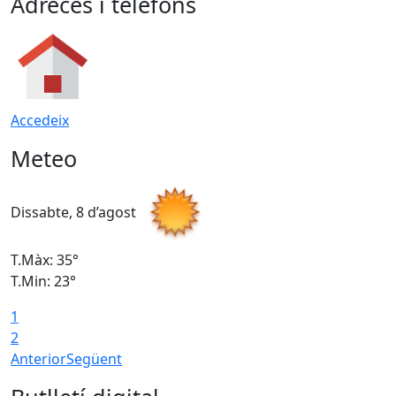
Adreces i telèfons
Accedeix
Meteo
Dissabte, 8 d’agost
D
T.Màx: 35°
T
T.Min: 23°
T
1
2
Anterior
Següent