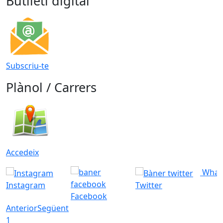
Butlletí digital
Subscriu-te
Plànol / Carrers
Accedeix
What
Instagram
Twitter
Facebook
Anterior
Següent
1