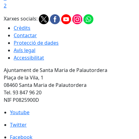
2
Xarxes socials:
Crèdits
Contactar
Protecció de dades
Avís legal
Accessibilitat
Ajuntament de Santa Maria de Palautordera
Plaça de la Vila, 1
08460 Santa Maria de Palautordera
Tel. 93 847 96 20
NIF P0825900D
Youtube
Youtube
Twitter
Twitter
Facebook
Facebook