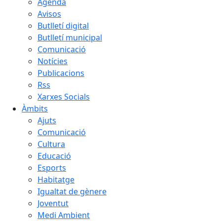
Agenda
Avisos
Butlletí digital
Butlletí municipal
Comunicació
Notícies
Publicacions
Rss
Xarxes Socials
Àmbits
Ajuts
Comunicació
Cultura
Educació
Esports
Habitatge
Igualtat de gènere
Joventut
Medi Ambient