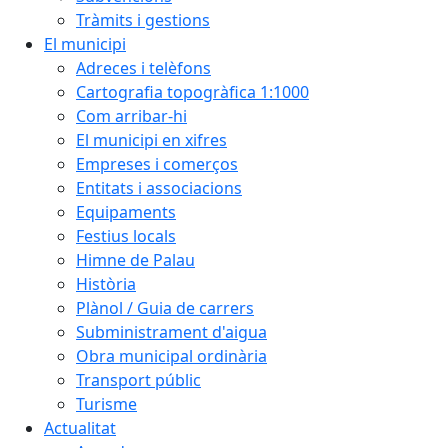
Tràmits i gestions
El municipi
Adreces i telèfons
Cartografia topogràfica 1:1000
Com arribar-hi
El municipi en xifres
Empreses i comerços
Entitats i associacions
Equipaments
Festius locals
Himne de Palau
Història
Plànol / Guia de carrers
Subministrament d'aigua
Obra municipal ordinària
Transport públic
Turisme
Actualitat