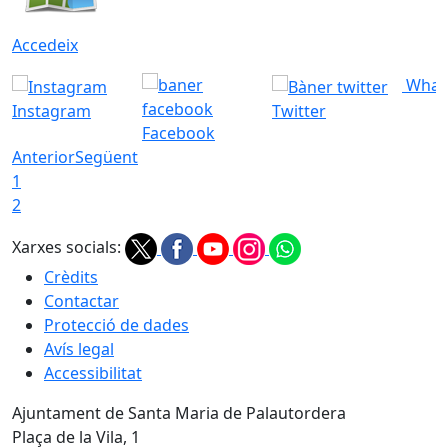
Accedeix
What
Instagram
Twitter
Facebook
Anterior
Següent
1
2
Xarxes socials:
Crèdits
Contactar
Protecció de dades
Avís legal
Accessibilitat
Ajuntament de Santa Maria de Palautordera
Plaça de la Vila, 1