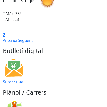
Dissabte, 8 d’agost
D
T.Màx: 35°
T
T.Min: 23°
T
1
2
Anterior
Següent
Butlletí digital
Subscriu-te
Plànol / Carrers