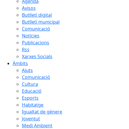
Agenda
Avisos
Butlletí digital
Butlletí municipal
Comunicació
Notícies
Publicacions
Rss
Xarxes Socials
Àmbits
Ajuts
Comunicació
Cultura
Educació
Esports
Habitatge
Igualtat de gènere
Joventut
Medi Ambient