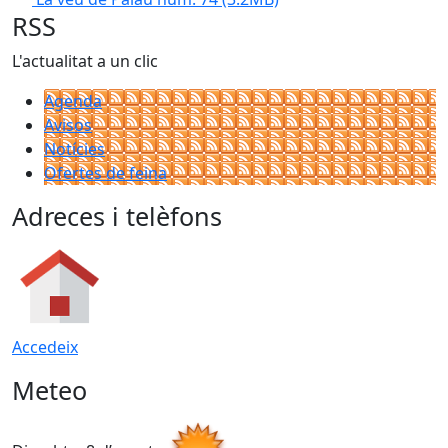
RSS
L'actualitat a un clic
Agenda
Avisos
Notícies
Ofertes de feina
Adreces i telèfons
Accedeix
Meteo