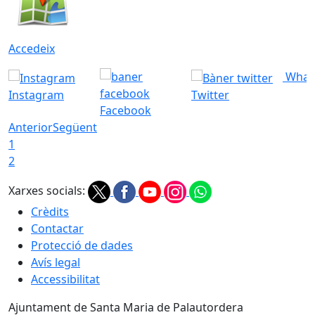
Accedeix
What
Instagram
Twitter
Facebook
Anterior
Següent
1
2
Xarxes socials:
Crèdits
Contactar
Protecció de dades
Avís legal
Accessibilitat
Ajuntament de Santa Maria de Palautordera