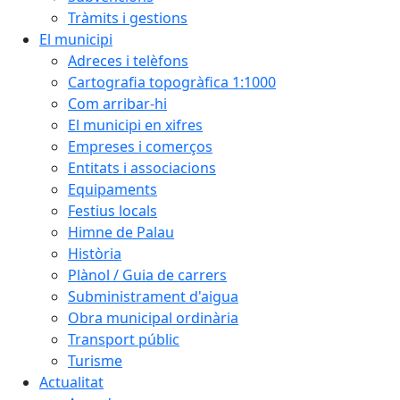
Tràmits i gestions
El municipi
Adreces i telèfons
Cartografia topogràfica 1:1000
Com arribar-hi
El municipi en xifres
Empreses i comerços
Entitats i associacions
Equipaments
Festius locals
Himne de Palau
Història
Plànol / Guia de carrers
Subministrament d'aigua
Obra municipal ordinària
Transport públic
Turisme
Actualitat