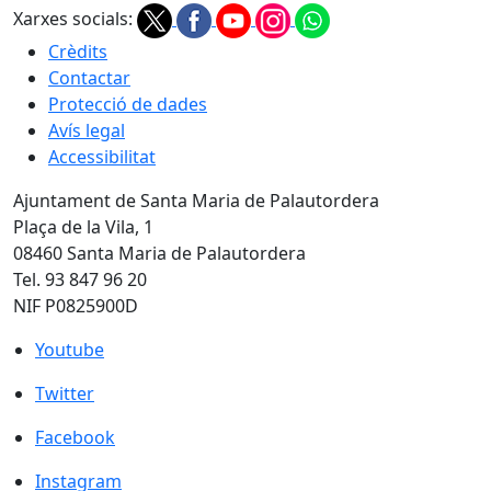
Xarxes socials:
Crèdits
Contactar
Protecció de dades
Avís legal
Accessibilitat
Ajuntament de Santa Maria de Palautordera
Plaça de la Vila, 1
08460 Santa Maria de Palautordera
Tel. 93 847 96 20
NIF P0825900D
Youtube
Youtube
Twitter
Twitter
Facebook
Facebook
Instagram
Instagram