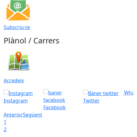
Subscriu-te
Plànol / Carrers
Accedeix
What
Instagram
Twitter
Facebook
Anterior
Següent
1
2