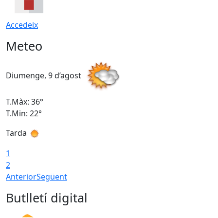
Accedeix
Meteo
Diumenge, 9 d’agost
D
T.Màx: 36°
T
T.Min: 22°
T
Tarda
T
1
2
Anterior
Següent
Butlletí digital