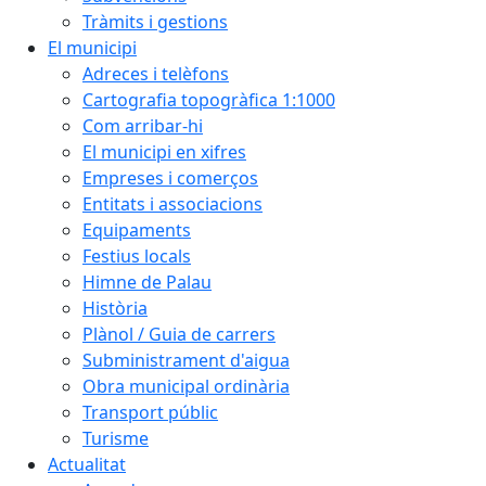
Tràmits i gestions
El municipi
Adreces i telèfons
Cartografia topogràfica 1:1000
Com arribar-hi
El municipi en xifres
Empreses i comerços
Entitats i associacions
Equipaments
Festius locals
Himne de Palau
Història
Plànol / Guia de carrers
Subministrament d'aigua
Obra municipal ordinària
Transport públic
Turisme
Actualitat