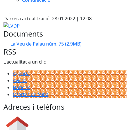
Facebook
X
Darrera actualització: 28.01.2022 | 12:08
LVDP
Documents
La Veu de Palau núm. 75
(2.9MB)
RSS
L'actualitat a un clic
Agenda
Avisos
Notícies
Ofertes de feina
Adreces i telèfons