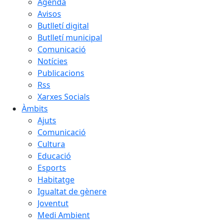
Agenda
Avisos
Butlletí digital
Butlletí municipal
Comunicació
Notícies
Publicacions
Rss
Xarxes Socials
Àmbits
Ajuts
Comunicació
Cultura
Educació
Esports
Habitatge
Igualtat de gènere
Joventut
Medi Ambient