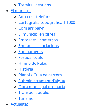
Tràmits i gestions
El municipi
Adreces i telèfons
Cartografia topogràfica 1:1000
Com arribar-hi
El municipi en xifres
Empreses i comerços
Entitats i associacions
Equipaments
Festius locals
Himne de Palau
Història
Plànol / Guia de carrers
Subministrament d'aigua
Obra municipal ordinària
Transport públic
Turisme
Actualitat