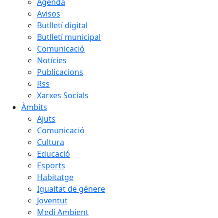
Agenda
Avisos
Butlletí digital
Butlletí municipal
Comunicació
Notícies
Publicacions
Rss
Xarxes Socials
Àmbits
Ajuts
Comunicació
Cultura
Educació
Esports
Habitatge
Igualtat de gènere
Joventut
Medi Ambient