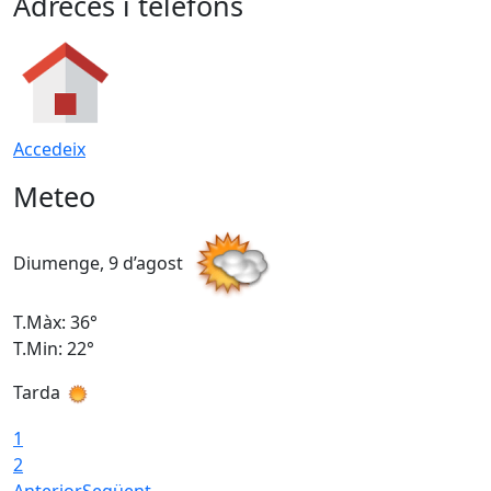
Adreces i telèfons
Accedeix
Meteo
Diumenge, 9 d’agost
D
T.Màx: 36°
T
T.Min: 22°
T
Tarda
T
1
2
Anterior
Següent