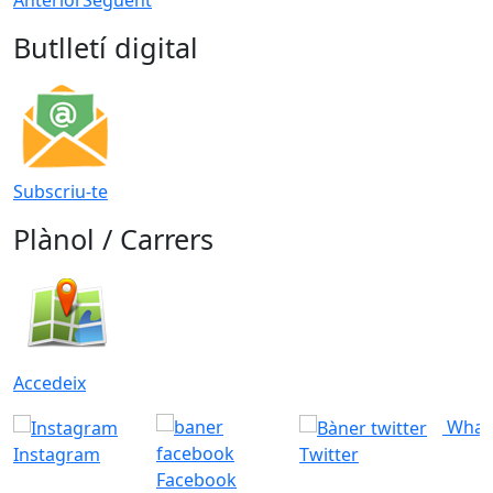
Butlletí digital
Subscriu-te
Plànol / Carrers
Accedeix
What
Instagram
Twitter
Facebook