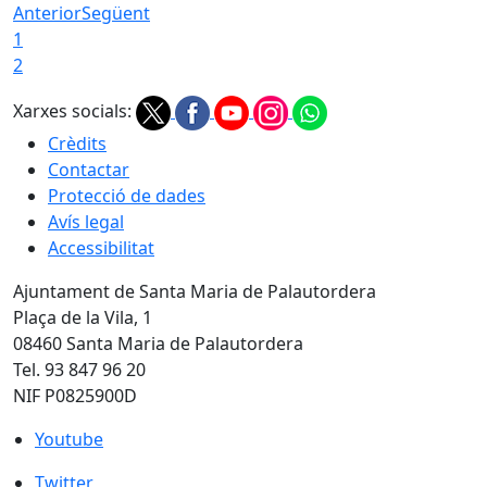
Anterior
Següent
1
2
Xarxes socials:
Crèdits
Contactar
Protecció de dades
Avís legal
Accessibilitat
Ajuntament de Santa Maria de Palautordera
Plaça de la Vila, 1
08460 Santa Maria de Palautordera
Tel. 93 847 96 20
NIF P0825900D
Youtube
Youtube
Twitter
Twitter