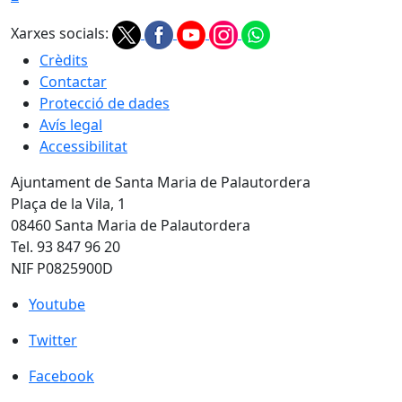
Xarxes socials:
Crèdits
Contactar
Protecció de dades
Avís legal
Accessibilitat
Ajuntament de Santa Maria de Palautordera
Plaça de la Vila, 1
08460 Santa Maria de Palautordera
Tel. 93 847 96 20
NIF P0825900D
Youtube
Youtube
Twitter
Twitter
Facebook
Facebook