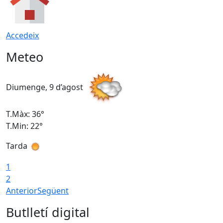
Accedeix
Meteo
Diumenge, 9 d’agost
D
T.Màx: 36°
T
T.Min: 22°
T
Tarda
T
1
2
Anterior
Següent
Butlletí digital