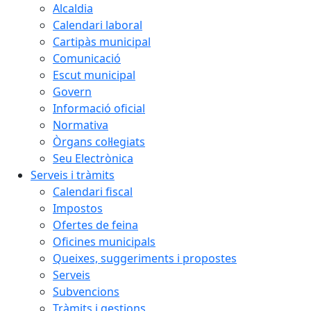
Alcaldia
Calendari laboral
Cartipàs municipal
Comunicació
Escut municipal
Govern
Informació oficial
Normativa
Òrgans col·legiats
Seu Electrònica
Serveis i tràmits
Calendari fiscal
Impostos
Ofertes de feina
Oficines municipals
Queixes, suggeriments i propostes
Serveis
Subvencions
Tràmits i gestions