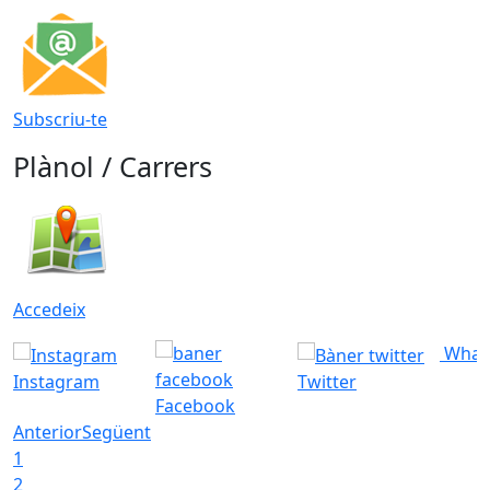
Subscriu-te
Plànol / Carrers
Accedeix
What
Instagram
Twitter
Facebook
Anterior
Següent
1
2