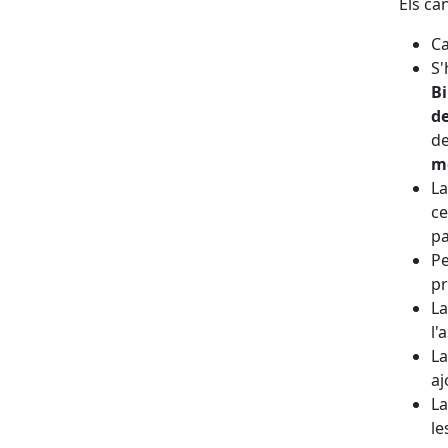
Els ca
Ca
S'
Bi
d
de
m
La
ce
pa
Pe
pr
La
l'
La
aj
L
le