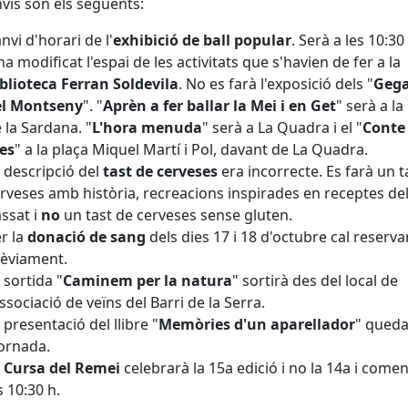
nvis són els següents:
nvi d'horari de l'
exhibició de ball popular
. Serà a les 10:30
ha modificat l'espai de les activitats que s'havien de fer a la
blioteca Ferran Soldevila
. No es farà l'exposició dels "
Geg
el Montseny
". "
Aprèn a fer ballar la Mei i en Get
" serà a la
 la Sardana. "
L'hora menuda
" serà a La Quadra i el "
Conte 
es
" a la plaça Miquel Martí i Pol, davant de La Quadra.
 descripció del
tast de cerveses
era incorrecte. Es farà un t
rveses amb història, recreacions inspirades en receptes de
ssat i
no
un tast de cerveses sense gluten.
r la
donació de sang
dels dies 17 i 18 d'octubre cal reservar
èviament.
 sortida "
Caminem per la natura
" sortirà des del local de
associació de veïns del Barri de la Serra.
 presentació del llibre "
Memòries d'un aparellador
" qued
ornada.
a
Cursa del Remei
celebrarà la 15a edició i no la 14a i come
s 10:30 h.