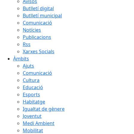
Avisos
Butlletí digital
Butlletí municipal
Comunicació
Notícies
Publicacions
Rss
Xarxes Socials
Àmbits
Ajuts
Comunicació
Cultura
Educació
Esports
Habitatge
Igualtat de gènere
Joventut
Medi Ambient
Mobilitat