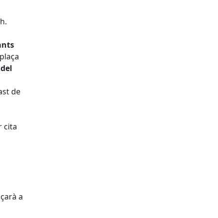
 h.
ants
 plaça
del
ast de
l
 cita
a
nçarà a