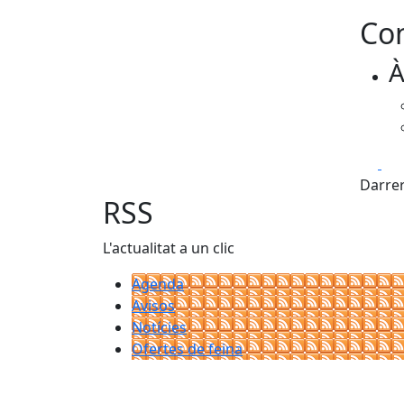
Con
À
Fa
Darrer
RSS
L'actualitat a un clic
Agenda
Avisos
Notícies
Ofertes de feina