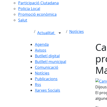
Participació Ciutadana
Policia Local
Promoció econòmica
Salut
Notícies
Actualitat
Ca
Agenda
Avisos
pr
Butlletí digital
Butlletí municipal
Ma
Comunicació
Notícies
Publicacions
Canvis
Rss
Dijous
Xarxes Socials
El pro
algune