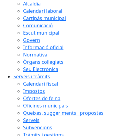
Alcaldia
Calendari laboral
Cartipàs municipal
Comunicació
Escut municipal
Govern
Informació oficial
Normativa
Òrgans col·legiats
Seu Electrònica
Serveis i tràmits
Calendari fiscal
Impostos
Ofertes de feina
Oficines municipals
Queixes, suggeriments i propostes
Serveis
Subvencions
Tràmits i gestions