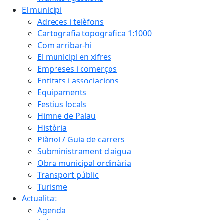
El municipi
Adreces i telèfons
Cartografia topogràfica 1:1000
Com arribar-hi
El municipi en xifres
Empreses i comerços
Entitats i associacions
Equipaments
Festius locals
Himne de Palau
Història
Plànol / Guia de carrers
Subministrament d'aigua
Obra municipal ordinària
Transport públic
Turisme
Actualitat
Agenda