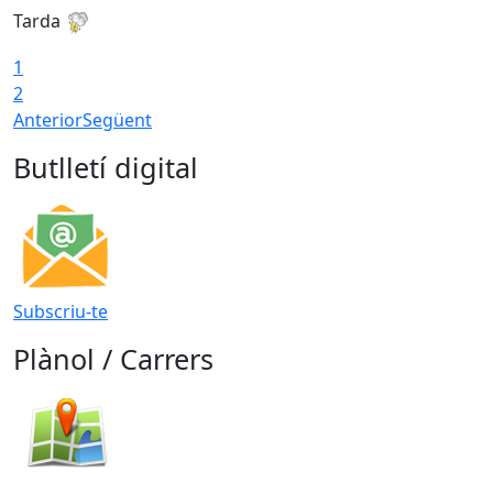
Tarda
T
1
2
Anterior
Següent
Butlletí digital
Subscriu-te
Plànol / Carrers