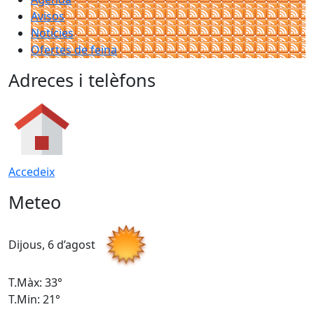
Avisos
Notícies
Ofertes de feina
Adreces i telèfons
Accedeix
Meteo
Dijous, 6 d’agost
D
T.Màx: 33°
T
T.Min: 21°
T