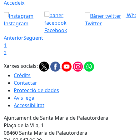
Accedeix
What
Instagram
Twitter
Facebook
Anterior
Següent
1
2
Xarxes socials:
Crèdits
Contactar
Protecció de dades
Avís legal
Accessibilitat
Ajuntament de Santa Maria de Palautordera
Plaça de la Vila, 1
08460 Santa Maria de Palautordera