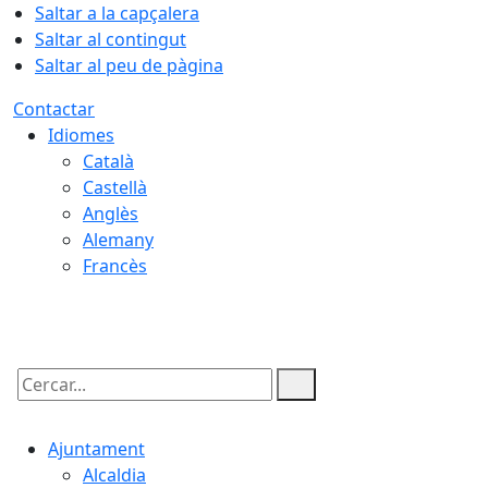
Saltar a la capçalera
Saltar al contingut
Saltar al peu de pàgina
Contactar
Idiomes
Català
Castellà
Anglès
Alemany
Francès
06.08.2026 | 02:48
Cercar:
Ajuntament
Alcaldia