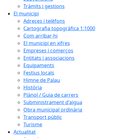
Tràmits i gestions
El municipi
Adreces i telèfons
Cartografia topogràfica 1:1000
Com arribar-hi
El municipi en xifres
Empreses i comerços
Entitats i associacions
Equipaments
Festius locals
Himne de Palau
Història
Plànol / Guia de carrers
Subministrament d'aigua
Obra municipal ordinària
Transport públic
Turisme
Actualitat