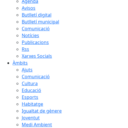
Agenda
Avisos
Butlletí digital
Butlletí municipal
Comunicació
Notícies
Publicacions
Rss
Xarxes Socials
Àmbits
Ajuts
Comunicació
Cultura
Educació
Esports
Habitatge
Igualtat de gènere
Joventut
Medi Ambient