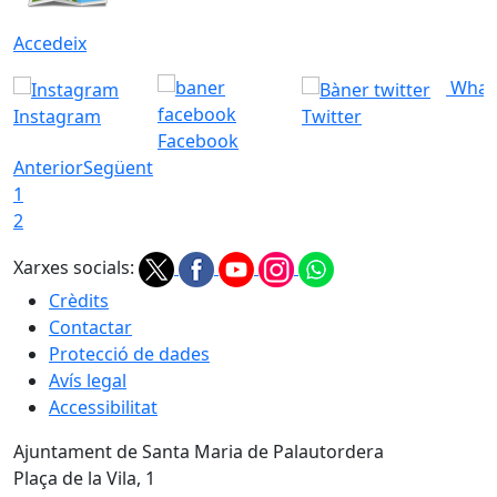
Accedeix
What
Instagram
Twitter
Facebook
Anterior
Següent
1
2
Xarxes socials:
Crèdits
Contactar
Protecció de dades
Avís legal
Accessibilitat
Ajuntament de Santa Maria de Palautordera
Plaça de la Vila, 1