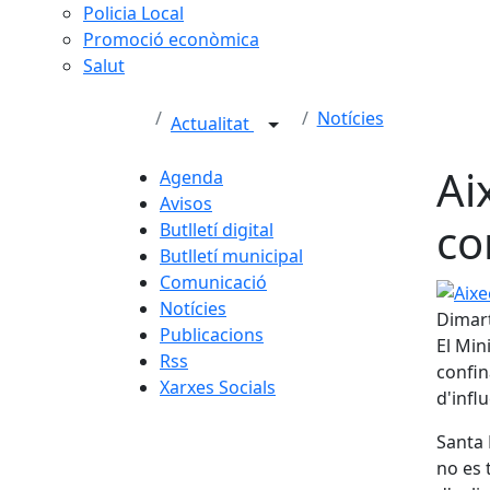
Policia Local
Promoció econòmica
Salut
Notícies
Actualitat
Ai
Agenda
Avisos
co
Butlletí digital
Butlletí municipal
Comunicació
Aixeca
Notícies
Dimart
Publicacions
El Min
Rss
confin
Xarxes Socials
d'influ
Santa 
no es 