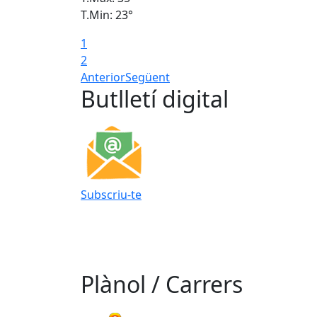
T.Min: 23°
1
2
Anterior
Següent
Butlletí digital
Subscriu-te
Plànol / Carrers