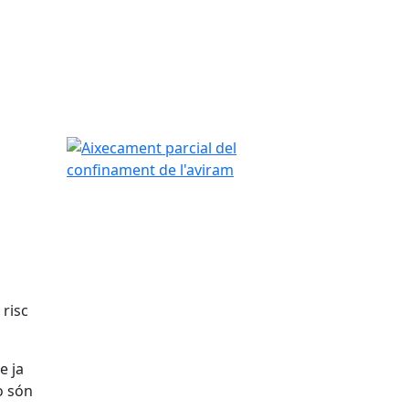
Aixecament parcial del confinament de l'aviram
 risc
e ja
o són