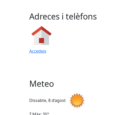
Adreces i telèfons
Accedeix
Meteo
Dissabte, 8 d’agost
T.Màx: 35°