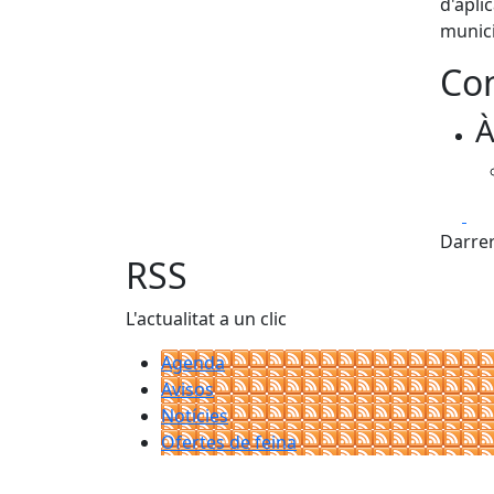
d'apli
munici
Con
À
Fa
Darrer
RSS
L'actualitat a un clic
Agenda
Avisos
Notícies
Ofertes de feina