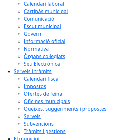
Calendari laboral
Cartipàs municipal
Comunicació
Escut municipal
Govern
Informació oficial
Normativa
Òrgans col·legiats
Seu Electrònica
Serveis i tràmits
Calendari fiscal
Impostos
Ofertes de feina
Oficines municipals
Queixes, suggeriments i propostes
Serveis
Subvencions
Tràmits i gestions
El municipi