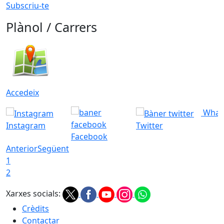
Subscriu-te
Plànol / Carrers
Accedeix
What
Instagram
Twitter
Facebook
Anterior
Següent
1
2
Xarxes socials:
Crèdits
Contactar