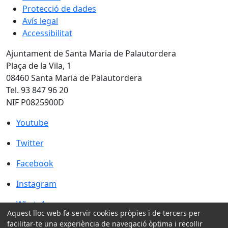
Protecció de dades
Avís legal
Accessibilitat
Ajuntament de Santa Maria de Palautordera
Plaça de la Vila, 1
08460 Santa Maria de Palautordera
Tel. 93 847 96 20
NIF P0825900D
Youtube
Youtube
Twitter
Twitter
Facebook
Facebook
Instagram
Instagram
WhatsApp
WhatsApp
Aquest lloc web fa servir cookies pròpies i de tercers per
facilitar-te una experiència de navegació òptima i recollir
Amb la col·laboració de: