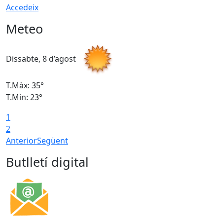
Accedeix
Meteo
Dissabte, 8 d’agost
D
T.Màx: 35°
T
T.Min: 23°
T
1
2
Anterior
Següent
Butlletí digital