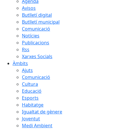
Agenda
Avisos
Butlletí digital
Butlletí municipal
Comunicació
Notícies
Publicacions
Rss
Xarxes Socials
Àmbits
Ajuts
Comunicació
Cultura
Educació
Esports
Habitatge
Igualtat de gènere
Joventut
Medi Ambient