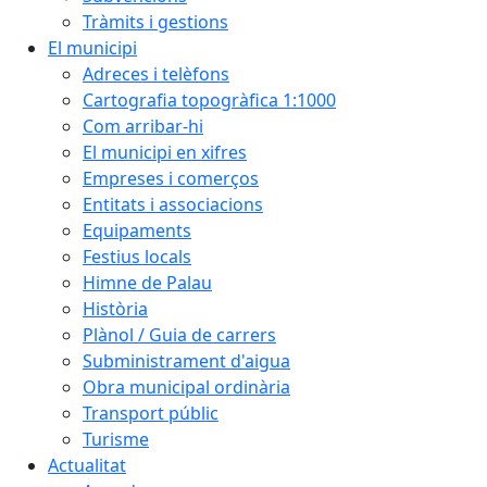
Tràmits i gestions
El municipi
Adreces i telèfons
Cartografia topogràfica 1:1000
Com arribar-hi
El municipi en xifres
Empreses i comerços
Entitats i associacions
Equipaments
Festius locals
Himne de Palau
Història
Plànol / Guia de carrers
Subministrament d'aigua
Obra municipal ordinària
Transport públic
Turisme
Actualitat