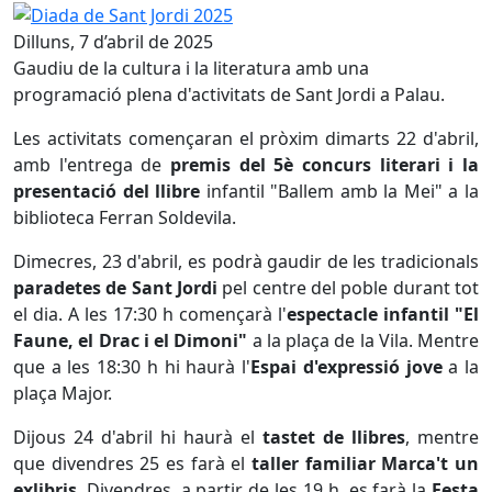
Diada de Sant Jordi 2025
Dilluns, 7 d’abril de 2025
Gaudiu de la cultura i la literatura amb una
programació plena d'activitats de Sant Jordi a Palau.
Les activitats començaran el pròxim dimarts 22 d'abril,
amb l'entrega de
premis del 5è concurs literari i la
presentació del llibre
infantil "Ballem amb la Mei" a la
biblioteca Ferran Soldevila.
Dimecres, 23 d'abril, es podrà gaudir de les tradicionals
paradetes de Sant Jordi
pel centre del poble durant tot
el dia. A les 17:30 h començarà l'
espectacle infantil "El
Faune, el Drac i el Dimoni"
a la plaça de la Vila. Mentre
que a les 18:30 h hi haurà l'
Espai d'expressió jove
a la
plaça Major.
Dijous 24 d'abril hi haurà el
tastet de llibres
, mentre
que divendres 25 es farà el
taller familiar Marca't un
exlibris
. Divendres, a partir de les 19 h, es farà la
Festa