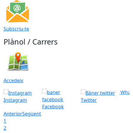
Subscriu-te
Plànol / Carrers
Accedeix
What
Instagram
Twitter
Facebook
Anterior
Següent
1
2