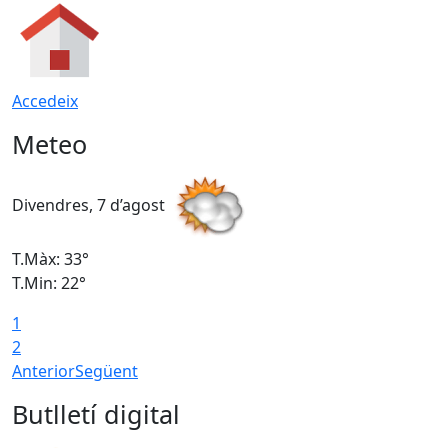
Accedeix
Meteo
Divendres, 7 d’agost
D
T.Màx: 33°
T
T.Min: 22°
T
1
2
Anterior
Següent
Butlletí digital