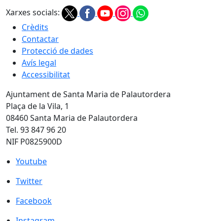
Xarxes socials:
Crèdits
Contactar
Protecció de dades
Avís legal
Accessibilitat
Ajuntament de Santa Maria de Palautordera
Plaça de la Vila, 1
08460 Santa Maria de Palautordera
Tel. 93 847 96 20
NIF P0825900D
Youtube
Youtube
Twitter
Twitter
Facebook
Facebook
Instagram
Instagram