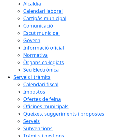
Alcaldia
Calendari laboral
Cartipàs municipal
Comunicació
Escut municipal
Govern
Informació oficial
Normativa
Òrgans col·legiats
Seu Electrònica
Serveis i tràmits
Calendari fiscal
Impostos
Ofertes de feina
Oficines municipals
Queixes, suggeriments i propostes
Serveis
Subvencions
Tràmits i gestions