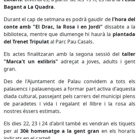
Bagant a La Quadra
.
Durant el cap de setmana es podrà gaudir de
l'hora del
conte amb "El Drac, la Rosa i en Jordi"
dissabte a la
biblioteca, mentre que diumenge hi haurà la
plantada
del Trenet Tripulat
al Parc Pau Casals.
Els actes finalitzaran amb la segona sessió del
taller
"Marca't un exlibris"
adreçat a joves, adults i gent
gran.
Des de l'Ajuntament de Palau convidem a tots els
palauencs i palauenques a formar part activa d'aquesta
diada cultural, passejant pels carrers del municipi plens
de paradetes i vida i regalant el llibre i la rosa als
nostres éssers estimats.
Els dies 22, 23 i 24 d'abril també es vendran els tiquets
per al
30è homenatge a la gent gran
en els horaris
indicats en el cartell.