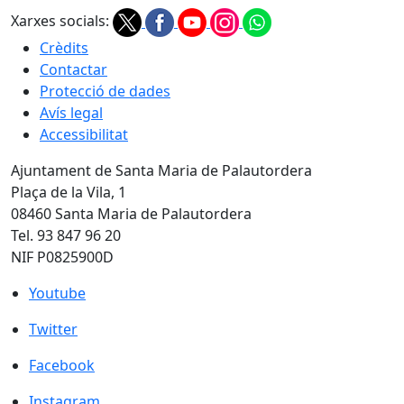
Xarxes socials:
Crèdits
Contactar
Protecció de dades
Avís legal
Accessibilitat
Ajuntament de Santa Maria de Palautordera
Plaça de la Vila, 1
08460 Santa Maria de Palautordera
Tel. 93 847 96 20
NIF P0825900D
Youtube
Youtube
Twitter
Twitter
Facebook
Facebook
Instagram
Instagram