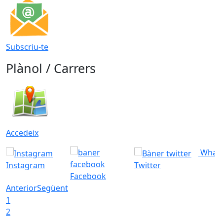
Subscriu-te
Plànol / Carrers
Accedeix
What
Instagram
Twitter
Facebook
Anterior
Següent
1
2