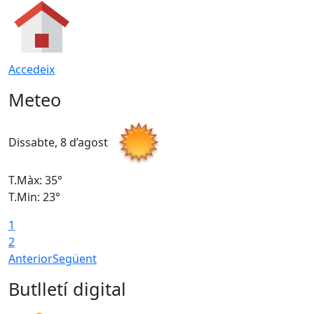
Accedeix
Meteo
Dissabte, 8 d’agost
D
T.Màx: 35°
T
T.Min: 23°
T
1
2
Anterior
Següent
Butlletí digital