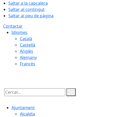
Saltar a la capçalera
Saltar al contingut
Saltar al peu de pàgina
Contactar
Idiomes
Català
Castellà
Anglès
Alemany
Francès
07.08.2026 | 14:11
Cercar:
Ajuntament
Alcaldia