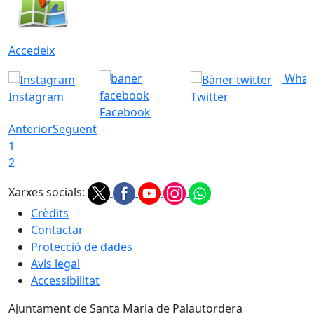
Accedeix
What
Instagram
Twitter
Facebook
Anterior
Següent
1
2
Xarxes socials:
Crèdits
Contactar
Protecció de dades
Avís legal
Accessibilitat
Ajuntament de Santa Maria de Palautordera