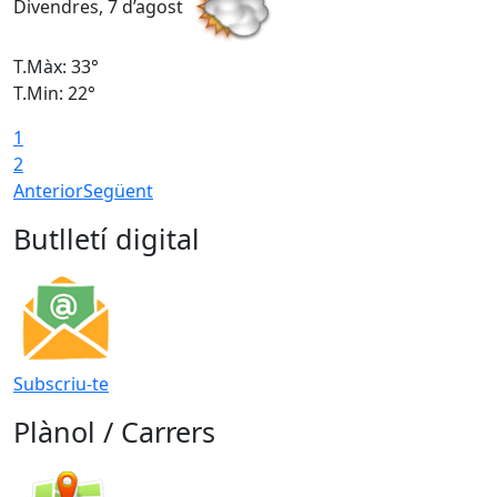
Divendres, 7 d’agost
D
T.Màx: 33°
T
T.Min: 22°
T
1
2
Anterior
Següent
Butlletí digital
Subscriu-te
Plànol / Carrers