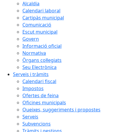
Alcaldia
Calendari laboral
Cartipàs municipal
Comunicació
Escut municipal
Govern
Informació oficial
Normativa
Òrgans col·legiats
Seu Electrònica
Serveis i tràmits
Calendari fiscal
Impostos
Ofertes de feina
Oficines municipals
Queixes, suggeriments i propostes
Serveis
Subvencions
Tràmits i gestions