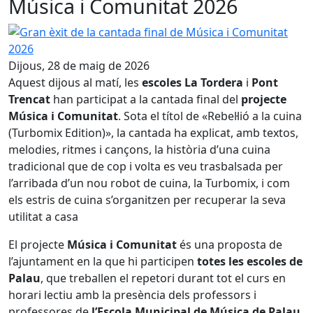
Música i Comunitat 2026
Gran èxit de la cantada final de Música i Comunitat 2026
Dijous, 28 de maig de 2026
Aquest dijous al matí, les
escoles La Tordera
i
Pont
Trencat
han participat a la cantada final del
projecte
Música i Comunitat
. Sota el títol de «Rebel·lió a la cuina
(Turbomix Edition)», la cantada ha explicat, amb textos,
melodies, ritmes i cançons, la història d’una cuina
tradicional que de cop i volta es veu trasbalsada per
l’arribada d’un nou robot de cuina, la Turbomix, i com
els estris de cuina s’organitzen per recuperar la seva
utilitat a casa
El projecte
Música i Comunitat
és una proposta de
l’ajuntament en la que hi participen
totes les escoles de
Palau
, que treballen el repetori durant tot el curs en
horari lectiu amb la presència dels professors i
professores de
l’Escola Municipal de Música de Palau