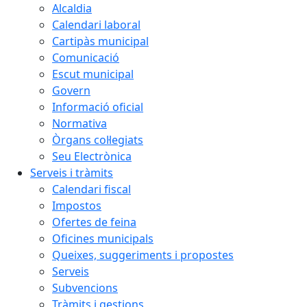
Alcaldia
Calendari laboral
Cartipàs municipal
Comunicació
Escut municipal
Govern
Informació oficial
Normativa
Òrgans col·legiats
Seu Electrònica
Serveis i tràmits
Calendari fiscal
Impostos
Ofertes de feina
Oficines municipals
Queixes, suggeriments i propostes
Serveis
Subvencions
Tràmits i gestions