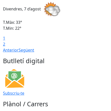
Divendres, 7 d’agost
D
T.Màx: 33°
T
T.Min: 22°
T
1
2
Anterior
Següent
Butlletí digital
Subscriu-te
Plànol / Carrers