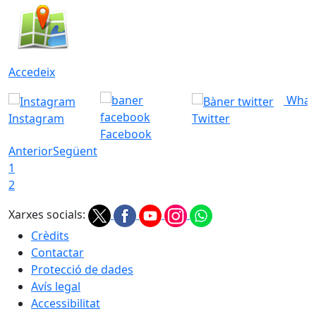
Accedeix
What
Instagram
Twitter
Facebook
Anterior
Següent
1
2
Xarxes socials:
Crèdits
Contactar
Protecció de dades
Avís legal
Accessibilitat