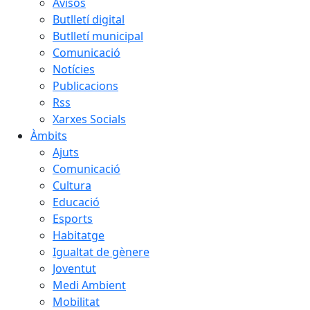
Avisos
Butlletí digital
Butlletí municipal
Comunicació
Notícies
Publicacions
Rss
Xarxes Socials
Àmbits
Ajuts
Comunicació
Cultura
Educació
Esports
Habitatge
Igualtat de gènere
Joventut
Medi Ambient
Mobilitat