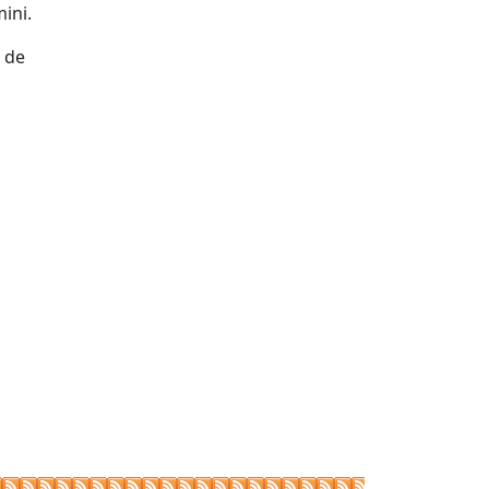
mini.
t de