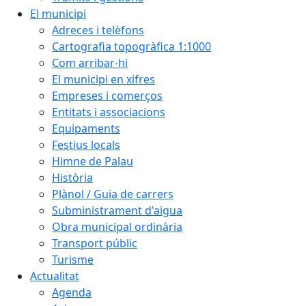
El municipi
Adreces i telèfons
Cartografia topogràfica 1:1000
Com arribar-hi
El municipi en xifres
Empreses i comerços
Entitats i associacions
Equipaments
Festius locals
Himne de Palau
Història
Plànol / Guia de carrers
Subministrament d'aigua
Obra municipal ordinària
Transport públic
Turisme
Actualitat
Agenda