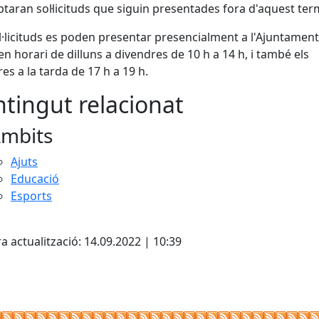
ptaran sol·licituds que siguin presentades fora d'aquest ter
l·licituds es poden presentar presencialment a l'Ajuntamen
en horari de dilluns a divendres de 10 h a 14 h, i també els
es a la tarda de 17 h a 19 h.
tingut relacionat
mbits
Ajuts
Educació
Esports
cebook
X
a actualització: 14.09.2022 | 10:39