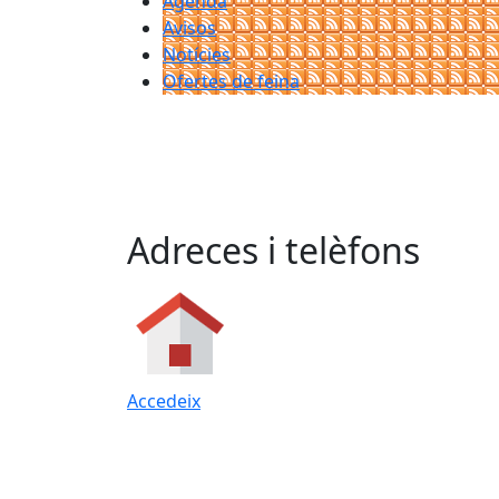
Agenda
Avisos
Notícies
Ofertes de feina
Adreces i telèfons
Accedeix