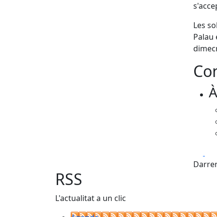
s'acce
Les so
Palau 
dimecr
Con
À
Fa
Darrer
RSS
L'actualitat a un clic