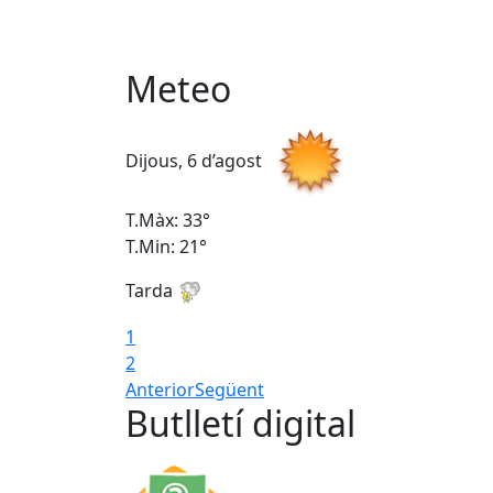
Meteo
Dijous, 6 d’agost
T.Màx: 33°
T.Min: 21°
Tarda
1
2
Anterior
Següent
Butlletí digital