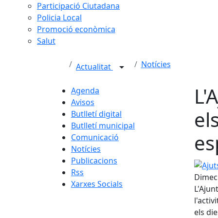
Participació Ciutadana
Policia Local
Promoció econòmica
Salut
Notícies
Actualitat
L'
Agenda
Avisos
els
Butlletí digital
Butlletí municipal
es
Comunicació
Notícies
Publicacions
Ajuts 
Rss
Dimecr
Xarxes Socials
L'Ajun
l'acti
els di