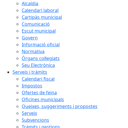
Alcaldia
Calendari laboral
Cartipàs municipal
Comunicació
Escut municipal
Govern
Informació oficial
Normativa
Òrgans col·legiats
Seu Electrònica
Serveis i tràmits
Calendari fiscal
Impostos
Ofertes de feina
Oficines municipals
Queixes, suggeriments i propostes
Serveis
Subvencions
Tràmits i gestions