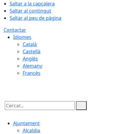
Saltar a la capçalera
Saltar al contingut
Saltar al peu de pàgina
Contactar
Idiomes
Català
Castellà
Anglès
Alemany
Francès
06.08.2026 | 19:56
Cercar:
Ajuntament
Alcaldia