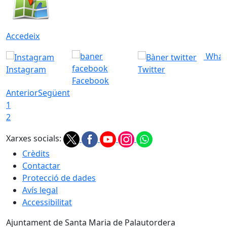
Accedeix
What
Instagram
Twitter
Facebook
Anterior
Següent
1
2
Xarxes socials:
Crèdits
Contactar
Protecció de dades
Avís legal
Accessibilitat
Ajuntament de Santa Maria de Palautordera