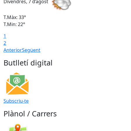
Divendres, 7 d’agost
D
T.Màx: 33°
T
T.Min: 22°
T
1
2
Anterior
Següent
Butlletí digital
Subscriu-te
Plànol / Carrers