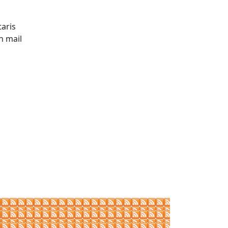
taris
un mail