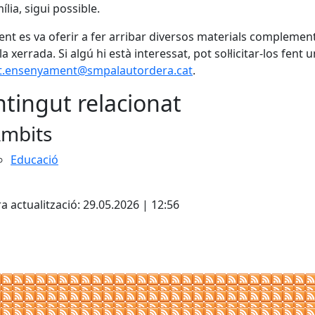
ília, sigui possible.
ent es va oferir a fer arribar diversos materials complemen
a xerrada. Si algú hi està interessat, pot sol·licitar-los fent 
.ensenyament@smpalautordera.cat
.
tingut relacionat
mbits
Educació
cebook
X
a actualització: 29.05.2026 | 12:56