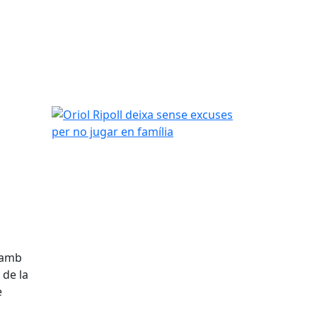
Oriol Ripoll deixa sense excuses per no jugar en f
s amb
 de la
e