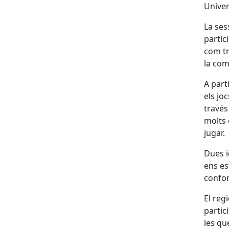
Univer
La ses
partic
com tri
la com
A part
els jo
través
molts 
jugar.
Dues i
ens est
confon
El regi
partic
les qu