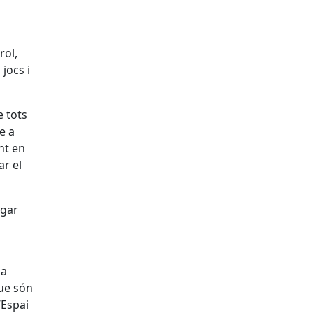
rol,
 jocs i
e tots
e a
nt en
ar el
ugar
la
que són
’Espai