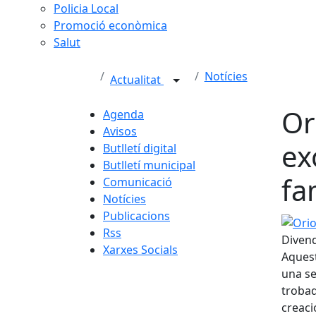
Policia Local
Promoció econòmica
Salut
Notícies
Actualitat
Or
Agenda
Avisos
ex
Butlletí digital
Butlletí municipal
fa
Comunicació
Notícies
Publicacions
Oriol 
Rss
Divend
Xarxes Socials
Aquest
una se
trobad
creaci