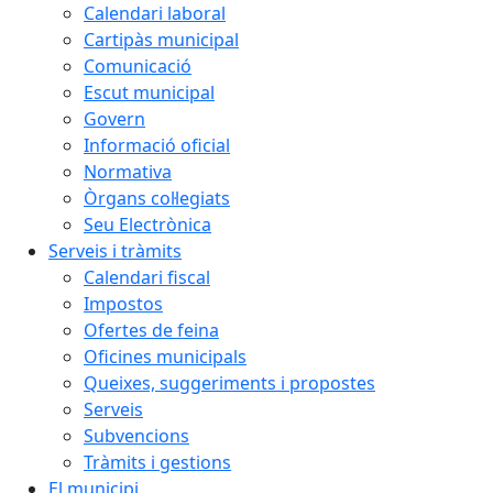
Calendari laboral
Cartipàs municipal
Comunicació
Escut municipal
Govern
Informació oficial
Normativa
Òrgans col·legiats
Seu Electrònica
Serveis i tràmits
Calendari fiscal
Impostos
Ofertes de feina
Oficines municipals
Queixes, suggeriments i propostes
Serveis
Subvencions
Tràmits i gestions
El municipi