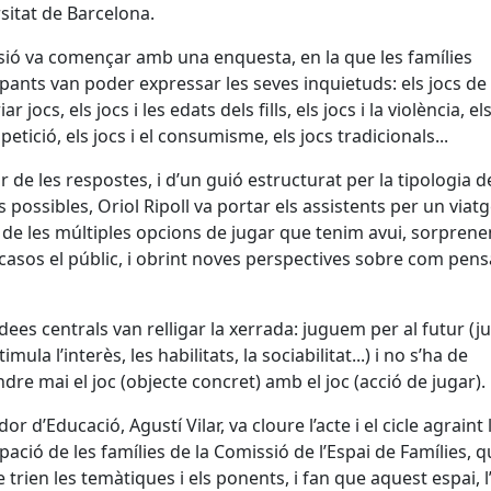
sitat de Barcelona.
sió va començar amb una enquesta, en la que les famílies
ipants van poder expressar les seves inquietuds: els jocs de 
ar jocs, els jocs i les edats dels fills, els jocs i la violència, els
petició, els jocs i el consumisme, els jocs tradicionals...
ir de les respostes, i d’un guió estructurat per la tipologia d
cs possibles, Oriol Ripoll va portar els assistents per un viatg
 de les múltiples opcions de jugar que tenim avui, sorprene
casos el públic, i obrint noves perspectives sobre com pens
dees centrals van relligar la xerrada: juguem per al futur (j
imula l’interès, les habilitats, la sociabilitat...) i no s’ha de
dre mai el joc (objecte concret) amb el joc (acció de jugar).
dor d’Educació, Agustí Vilar, va cloure l’acte i el cicle agraint 
ipació de les famílies de la Comissió de l’Espai de Famílies, 
e trien les temàtiques i els ponents, i fan que aquest espai, l