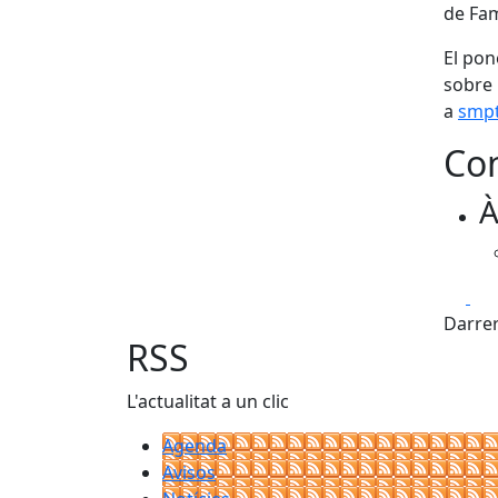
de Fam
El pon
sobre l
a
smpt
Con
À
Fa
Darrer
RSS
L'actualitat a un clic
Agenda
Avisos